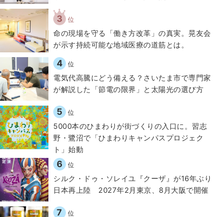
3
位
​命の現場を守る「働き方改革」の真実。晃友会
が示す持続可能な地域医療の道筋とは。
4
位
電気代高騰にどう備える？さいたま市で専門家
が解説した「節電の限界」と太陽光の選び方
5
位
5000本のひまわりが街づくりの入口に。習志
野・鷺沼で「ひまわりキャンパスプロジェク
ト」始動
6
位
シルク・ドゥ・ソレイユ『クーザ』が16年ぶり
日本再上陸 2027年2月東京、8月大阪で開催
7
位