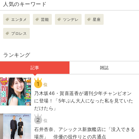
人気のキーワード
エンタメ
芸能
ツンデレ
星座
プロレス
ランキング
記事
雑誌
1
位
乃木坂46・賀喜遥香が週刊少年チャンピオン
に登場！「5年ぶん大人になった私を見ていた
だけたら」
2
位
石井杏奈、アシックス新旗艦店に「没入できる
場所」 俳優の役作りとの共通点