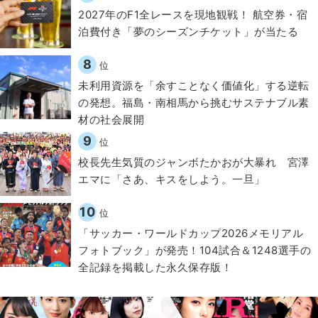
2027年のF1全レースを現地観戦！ 航空券・宿
泊費付き「夢のシーズンチケット」が当たる
8
位
​​未利用資源を「余すことなく価値化」する逆転
の発想。福島・南相馬から挑むサステナブル素
材の社会展開​
9
位
校長先生気質のジャンボたかおが大暴れ 宮澤
エマに「さあ、キスをしよう。一旦」
10
位
「サッカー・ワールドカップ2026メモリアル
フォトブック」が発売！104試合＆1248選手の
全記録を掲載した永久保存版！