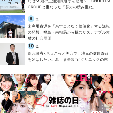
なぜ59歳の三浦知良選手を起用？ ONODERA
GROUPと重なった「努力の積み重ね」
9
位
​​未利用資源を「余すことなく価値化」する逆転
の発想。福島・南相馬から挑むサステナブル素
材の社会展開​
10
位
総合診療×ちょこっと美容で、地元の健康寿命
を延ばしたい。みしま長泉Tmクリニックの志