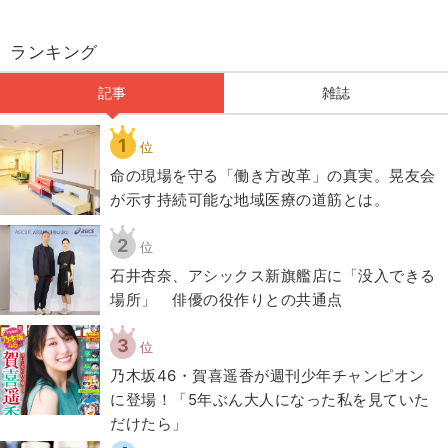
ランキング
記事
雑誌
1
位
​命の現場を守る「働き方改革」の真実。晃友会
が示す持続可能な地域医療の道筋とは。
2
位
石井杏奈、アシックス新旗艦店に「没入できる
場所」 俳優の役作りとの共通点
3
位
乃木坂46・賀喜遥香が週刊少年チャンピオン
に登場！「5年ぶん大人になった私を見ていた
だけたら」