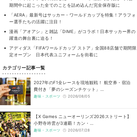
期間中に起こった全てのことを詰め込んだ完全保存版に
「AERA」最新号はサッカー・ワールドカップを特集！アラフォ
ー選手たちの活躍に注目！
漫画「アオアシ」と雑誌「DIME」がコラボ！日本サッカー界の
躍進の舞台裏に迫る！
アディダス「FIFAワールドカップ ストア」全国88店舗で期間限
定オープン 日本代表ユニフォームを街着に
カテゴリー記事一覧
2027年のF1全レースを現地観戦！ 航空券・宿泊
費付き「夢のシーズンチケット」…
趣味・スポーツ
2026/08/05
【X Games ニューオーリンズ2026ストリート】
小野寺吟雲が3連覇！カン・…
趣味・スポーツ
2026/07/28