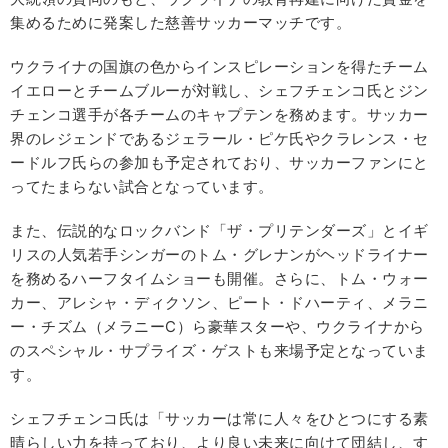
集めるために発案した慈善サッカーマッチです。
ウクライナの国旗の色からインスピレーションを得たチーム
イエローとチームブルーが対戦し、シェフチェンコ氏とジン
チェンコ選手が各チームのキャプテンを務めます。サッカー
界のレジェンドであるジェラール・ピケ氏やクラレンス・セ
ードルフ氏らの参加も予定されており、サッカーファンにと
ってたまらない試合となっています。
また、伝説的なロックバンド「ザ・プリテンダーズ」とイギ
リスの人気若手シンガーのトム・グレナンがヘッドライナー
を務めるハーフタイムショーも開催。さらに、トム・ウォー
カー、アレシャ・ディクソン、ピート・ドハーティ、メラニ
ー・チズム（メラニーC）ら豪華スターや、ウクライナから
のスペシャル・サプライズ・ゲストも来場予定となっていま
す。
シェフチェンコ氏は「サッカーは常に人々をひとつにする素
晴らしい力を持っており、より良い未来に向けて団結し、す