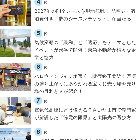
4
位
2027年のF1全レースを現地観戦！ 航空券・宿
泊費付き「夢のシーズンチケット」が当たる
5
位
気候変動の「緩和」と「適応」をテーマとした
イベントが渋谷で開催！東急不動産が様々な企
業と協力
6
位
ハロウィンジャンボ宝くじ販売終了間近！万博
の盛り上がりにあやかれる宝くじ売り場を売り
場の目利き人が紹介！
7
位
電気代高騰にどう備える？さいたま市で専門家
が解説した「節電の限界」と太陽光の選び方
8
位