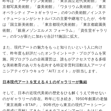
昨年は「アーティゾン美術館」「東京国立近代美術館」「東
京都写真美術館」「森美術館」「ワタリウム美術館」「東京
オペラシティ アートギャラリー」の6つの美術館／インステ
ィテューションがシャトルバスの主要中継地でしたが、今年
は「国立新美術館」、「東京都現代美術館」「東京都庭園美
術館」「銀座メゾンエルメス フォーラム」「資生堂ギャラリ
ー」の5つが新たに加わり合計11施設に拡大。
また、現代アートの魅力をもっと知りたいという人に向け
て、昨年度も好評だったオンライントーク・プログラムを実
施。同プログラムの企画運営は、誰もがアクセスできる多様
な美術教育のあり方を志向する特定非営利活動法人アーツイ
ニシアティヴトウキョウ「AIT/ エイト」が担当します。
日本現代アートを支える４１のギャラリーが集結
そして、日本の近現代美術の歴史をひも解くうえで外せない
のがギャラリーの存在。昨年に引き続き、1950年創業の老舗
「東京画廊＋BTAP」、90年代から東京の現代アートシーン
の形成に貢献してきた「オオタファインアーツ」をはじめ