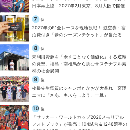
日本再上陸 2027年2月東京、8月大阪で開催
7
位
2027年のF1全レースを現地観戦！ 航空券・宿
泊費付き「夢のシーズンチケット」が当たる
8
位
​​未利用資源を「余すことなく価値化」する逆転
の発想。福島・南相馬から挑むサステナブル素
材の社会展開​
9
位
校長先生気質のジャンボたかおが大暴れ 宮澤
エマに「さあ、キスをしよう。一旦」
10
位
「サッカー・ワールドカップ2026メモリアル
フォトブック」が発売！104試合＆1248選手の