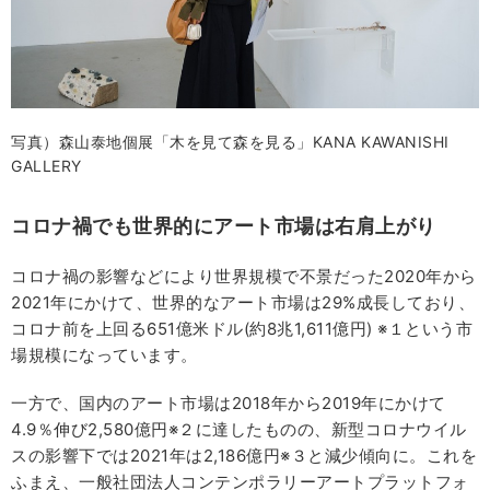
写真）森山泰地個展「木を見て森を見る」KANA KAWANISHI
GALLERY
コロナ禍でも世界的にアート市場は右肩上がり
コロナ禍の影響などにより世界規模で不景だった2020年から
2021年にかけて、世界的なアート市場は29%成長しており、
コロナ前を上回る651億米ドル(約8兆1,611億円) ※１という市
場規模になっています。
一方で、国内のアート市場は2018年から2019年にかけて
4.9％伸び2,580億円※２に達したものの、新型コロナウイル
スの影響下では2021年は2,186億円※３と減少傾向に。これを
ふまえ、一般社団法人コンテンポラリーアートプラットフォ