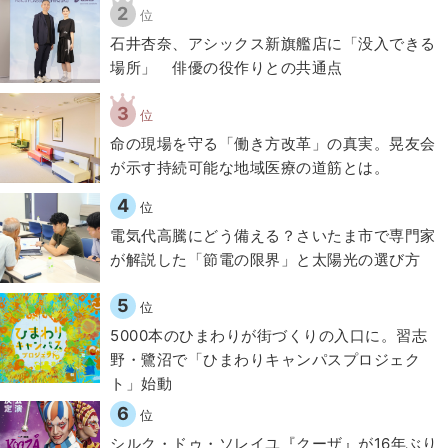
2
位
石井杏奈、アシックス新旗艦店に「没入できる
場所」 俳優の役作りとの共通点
3
位
​命の現場を守る「働き方改革」の真実。晃友会
が示す持続可能な地域医療の道筋とは。
4
位
電気代高騰にどう備える？さいたま市で専門家
が解説した「節電の限界」と太陽光の選び方
5
位
5000本のひまわりが街づくりの入口に。習志
野・鷺沼で「ひまわりキャンパスプロジェク
ト」始動
6
位
シルク・ドゥ・ソレイユ『クーザ』が16年ぶり