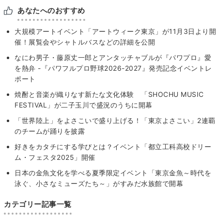
あなたへのおすすめ
大規模アートイベント「アートウィーク東京」が11月3日より開
催！展覧会やシャトルバスなどの詳細を公開
なにわ男子・藤原丈一郎とアンタッチャブルが『パワプロ』愛
を熱弁 -『パワフルプロ野球2026-2027』発売記念イベントレ
ポート
焼酎と音楽が織りなす新たな文化体験 「SHOCHU MUSIC
FESTIVAL」が二子玉川で盛況のうちに開幕
「世界陸上」をよさこいで盛り上げる！「東京よさこい」2連覇
のチームが踊りを披露
好きをカタチにする学びとは？イベント「都立工科高校ドリー
ム・フェスタ2025」開催
日本の金魚文化を学べる夏季限定イベント「東京金魚～時代を
泳ぐ、小さなミューズたち～」がすみだ水族館で開幕
カテゴリー記事一覧