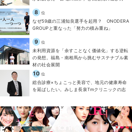
8
位
なぜ59歳の三浦知良選手を起用？ ONODERA
GROUPと重なった「努力の積み重ね」
9
位
​​未利用資源を「余すことなく価値化」する逆転
の発想。福島・南相馬から挑むサステナブル素
材の社会展開​
10
位
総合診療×ちょこっと美容で、地元の健康寿命
を延ばしたい。みしま長泉Tmクリニックの志