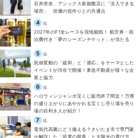
石井杏奈、アシックス新旗艦店に「没入できる
場所」 俳優の役作りとの共通点
4
位
2027年のF1全レースを現地観戦！ 航空券・宿
泊費付き「夢のシーズンチケット」が当たる
5
位
気候変動の「緩和」と「適応」をテーマとした
イベントが渋谷で開催！東急不動産が様々な企
業と協力
6
位
ハロウィンジャンボ宝くじ販売終了間近！万博
の盛り上がりにあやかれる宝くじ売り場を売り
場の目利き人が紹介！
7
位
電気代高騰にどう備える？さいたま市で専門家
が解説した「節電の限界」と太陽光の選び方