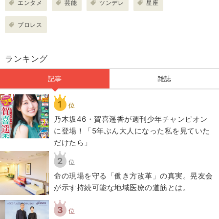
エンタメ
芸能
ツンデレ
星座
プロレス
ランキング
記事
雑誌
1
位
乃木坂46・賀喜遥香が週刊少年チャンピオン
に登場！「5年ぶん大人になった私を見ていた
だけたら」
2
位
​命の現場を守る「働き方改革」の真実。晃友会
が示す持続可能な地域医療の道筋とは。
3
位