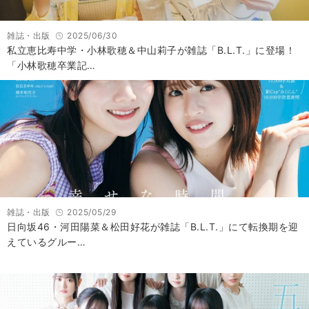
雑誌・出版
2025/06/30
私立恵比寿中学・小林歌穂＆中山莉子が雑誌「B.L.T.」に登場！
「小林歌穂卒業記…
雑誌・出版
2025/05/29
日向坂46・河田陽菜＆松田好花が雑誌「B.L.T.」にて転換期を迎
えているグルー…