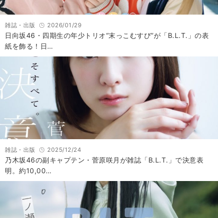
雑誌・出版
2026/01/29
日向坂46・四期生の年少トリオ“末っこむすび”が「B.L.T.」の表
紙を飾る！日…
雑誌・出版
2025/12/24
乃木坂46の副キャプテン・菅原咲月が雑誌「B.L.T.」で決意表
明。約10,00…