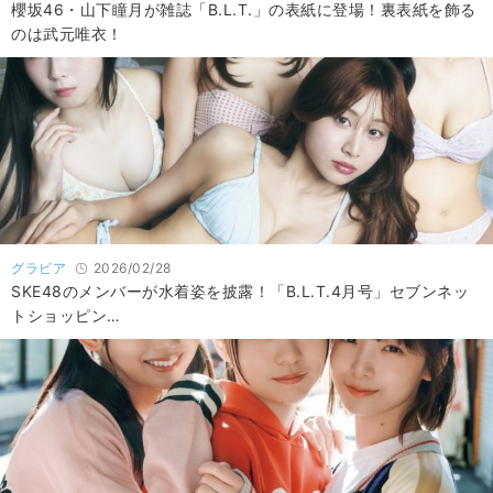
櫻坂46・山下瞳月が雑誌「B.L.T.」の表紙に登場！裏表紙を飾る
のは武元唯衣！
グラビア
2026/02/28
SKE48のメンバーが水着姿を披露！「B.L.T.4月号」セブンネッ
トショッピン…