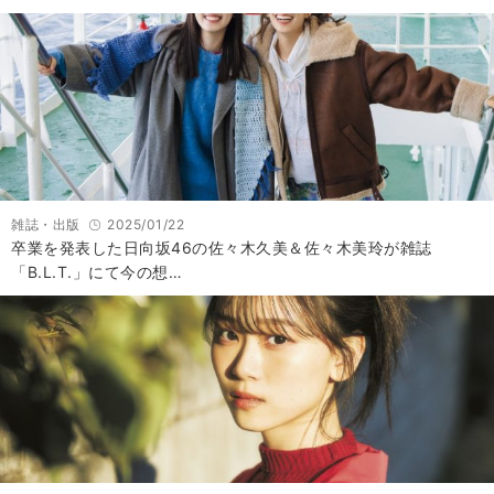
雑誌・出版
2025/01/22
卒業を発表した日向坂46の佐々木久美＆佐々木美玲が雑誌
「B.L.T.」にて今の想…