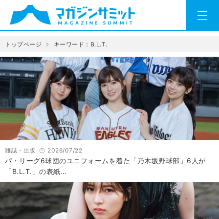
トップページ
キーワード：B.L.T.
雑誌・出版
2026/07/22
パ・リーグ6球団のユニフォームを着た「乃木坂野球部」6人が
「B.L.T.」の表紙…