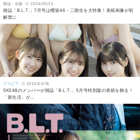
雑誌・出版
2024/05/23
雑誌「B.L.T.」7月号は櫻坂46・二期生を大特集！表紙画像が初
解禁に
グラビア
2024/03/18
SKE48のメンバーが雑誌「B.L.T.」5月号特別版の表紙を飾る！
「新生活」が…