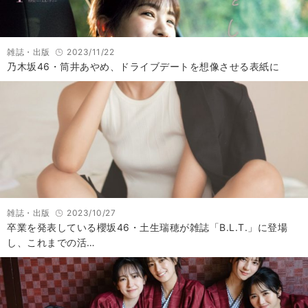
雑誌・出版
2023/11/22
乃木坂46・筒井あやめ、ドライブデートを想像させる表紙に
雑誌・出版
2023/10/27
卒業を発表している櫻坂46・土生瑞穂が雑誌「B.L.T.」に登場
し、これまでの活…