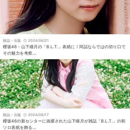
雑誌・出版
2024/06/21
櫻坂46・山下瞳月の「B.L.T.」表紙に！同誌ならではの切り口で
その魅力を考察…
雑誌・出版
2024/06/17
櫻坂46の新センターに抜擢された山下瞳月が雑誌「B.L.T.」の初
ソロ表紙を飾る…