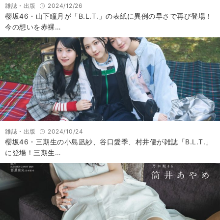
雑誌・出版
2024/12/26
櫻坂46・山下瞳月が「B.L.T.」の表紙に異例の早さで再び登場！
今の想いを赤裸…
雑誌・出版
2024/10/24
櫻坂46・三期生の小島凪紗、谷口愛季、村井優が雑誌「B.L.T.」
に登場！三期生…