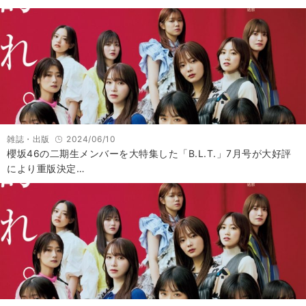
雑誌・出版
2024/06/10
櫻坂46の二期生メンバーを大特集した「B.L.T.」7月号が大好評
により重版決定…