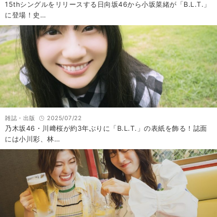
15thシングルをリリースする日向坂46から小坂菜緒が「B.L.T.」
に登場！史…
雑誌・出版
2025/07/22
乃木坂46・川﨑桜が約3年ぶりに「B.L.T.」の表紙を飾る！誌面
には小川彩、林…