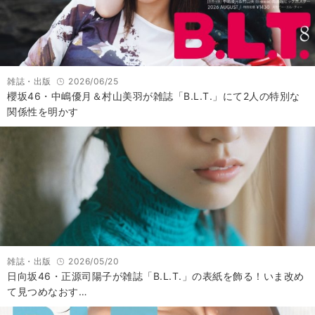
雑誌・出版
2026/06/25
櫻坂46・中嶋優月＆村山美羽が雑誌「B.L.T.」にて2人の特別な
関係性を明かす
雑誌・出版
2026/05/20
日向坂46・正源司陽子が雑誌「B.L.T.」の表紙を飾る！いま改め
て見つめなおす…