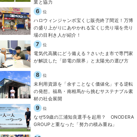
業と協力
6
位
ハロウィンジャンボ宝くじ販売終了間近！万博
の盛り上がりにあやかれる宝くじ売り場を売り
場の目利き人が紹介！
7
位
電気代高騰にどう備える？さいたま市で専門家
が解説した「節電の限界」と太陽光の選び方
8
位
​​未利用資源を「余すことなく価値化」する逆転
の発想。福島・南相馬から挑むサステナブル素
材の社会展開​
9
位
なぜ59歳の三浦知良選手を起用？ ONODERA
GROUPと重なった「努力の積み重ね」