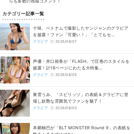
らも多数の祝福コメント！
カテゴリー記事一覧
十味、ベトナムで撮影したヤンジャンのグラビア
を披露！ファン「可愛い！」「とてもセ…
グラビア
2026/08/07
声優・井口裕香が「FLASH」で圧巻のスタイルを
披露！計18ページにわたる大特集…
グラビア
2026/08/05
東雲うみ、「スピリッツ」の表紙＆グラビアに登
場し妖艶な雰囲気でファンを魅了！
グラビア
2026/08/03
本郷柚巴が「BLT MONSTER Round 9」の表紙を