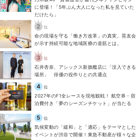
に登場！「5年ぶん大人になった私を見ていた
だけたら」
2
位
​命の現場を守る「働き方改革」の真実。晃友会
が示す持続可能な地域医療の道筋とは。
3
位
石井杏奈、アシックス新旗艦店に「没入できる
場所」 俳優の役作りとの共通点
4
位
2027年のF1全レースを現地観戦！ 航空券・宿
泊費付き「夢のシーズンチケット」が当たる
5
位
気候変動の「緩和」と「適応」をテーマとした
イベントが渋谷で開催！東急不動産が様々な企