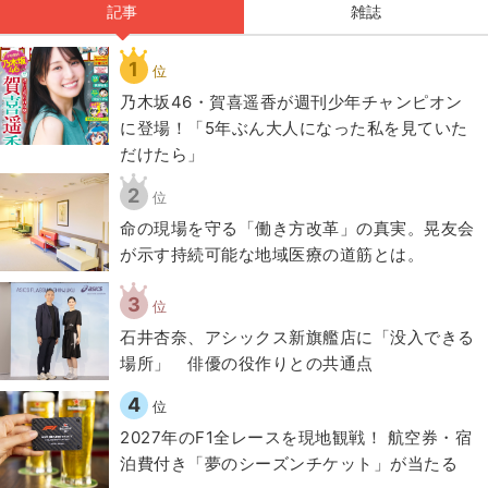
記事
雑誌
1
位
乃木坂46・賀喜遥香が週刊少年チャンピオン
に登場！「5年ぶん大人になった私を見ていた
だけたら」
2
位
​命の現場を守る「働き方改革」の真実。晃友会
が示す持続可能な地域医療の道筋とは。
3
位
石井杏奈、アシックス新旗艦店に「没入できる
場所」 俳優の役作りとの共通点
4
位
2027年のF1全レースを現地観戦！ 航空券・宿
泊費付き「夢のシーズンチケット」が当たる