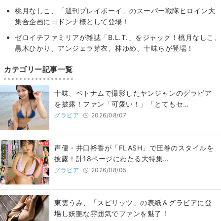
桃月なしこ、「週刊プレイボーイ」のスーパー戦隊ヒロイン大
集合企画にヨドンナ様として登場！
ゼロイチファミリアが雑誌「B.L.T.」をジャック！桃月なしこ、
黒木ひかり、アンジェラ芽衣、林ゆめ、十味らが登場！
カテゴリー記事一覧
十味、ベトナムで撮影したヤンジャンのグラビア
を披露！ファン「可愛い！」「とてもセ…
グラビア
2026/08/07
声優・井口裕香が「FLASH」で圧巻のスタイルを
披露！計18ページにわたる大特集…
グラビア
2026/08/05
東雲うみ、「スピリッツ」の表紙＆グラビアに登
場し妖艶な雰囲気でファンを魅了！