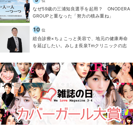
位
なぜ59歳の三浦知良選手を起用？ ONODERA
GROUPと重なった「努力の積み重ね」
10
位
総合診療×ちょこっと美容で、地元の健康寿命
を延ばしたい。みしま長泉Tmクリニックの志