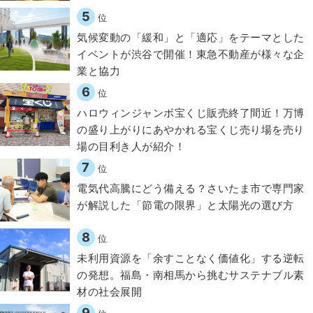
5
位
気候変動の「緩和」と「適応」をテーマとした
イベントが渋谷で開催！東急不動産が様々な企
業と協力
6
位
ハロウィンジャンボ宝くじ販売終了間近！万博
の盛り上がりにあやかれる宝くじ売り場を売り
場の目利き人が紹介！
7
位
電気代高騰にどう備える？さいたま市で専門家
が解説した「節電の限界」と太陽光の選び方
8
位
​​未利用資源を「余すことなく価値化」する逆転
の発想。福島・南相馬から挑むサステナブル素
材の社会展開​
9