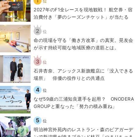
1
位
2027年のF1全レースを現地観戦！ 航空券・宿
泊費付き「夢のシーズンチケット」が当たる
2
位
​命の現場を守る「働き方改革」の真実。晃友会
が示す持続可能な地域医療の道筋とは。
3
位
石井杏奈、アシックス新旗艦店に「没入できる
場所」 俳優の役作りとの共通点
4
位
なぜ59歳の三浦知良選手を起用？ ONODERA
GROUPと重なった「努力の積み重ね」
5
位
明治神宮外苑内のレストラン・森のビアガーデ
ンで新潟県が誇るブランド枝豆「つまりちゃま