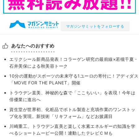
マガジンサミットをフォローする
あなたへのおすすめ
エリクシール新商品発表！コラーゲン研究の最前線×若槻千夏・
石井美保による秋美容トーク
10分の運動がスポーツの未来守る1ユーロの寄付に！アディダス
「MOVE FOR THE PLANET」開催
トラウデン直美、神秘的な森で「ここちいい」を表現！今年は
俳優業に進出へ
資生堂が世界初、化粧品でボトル製造と充填作業のワンストッ
プ化を実現。新技術「リキフォーム」などお披露目
川崎重工、トラウデン直美と楽しく水素エネルギーの知識を学
べるショートムービー公開！連動したテレビＣＭも