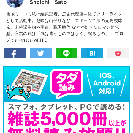
Shoichi Sato
地域ミニコミ紙の編集記者、広告代理店を経てフリーライター
として活動中。趣味は山登りなど、スポーツ全般の元高校球
児。未確認生物や宇宙、戦国時代 などが好きなロマン追求
型。座右の銘は「気は遣うものではなく、配るもの」。
ブロ
グ：s1-thats-WRITE