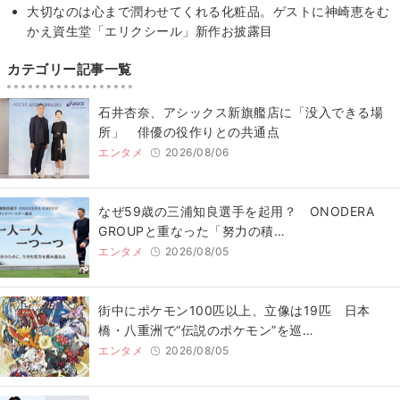
大切なのは心まで潤わせてくれる化粧品。ゲストに神崎恵をむ
かえ資生堂「エリクシール」新作お披露目
カテゴリー記事一覧
石井杏奈、アシックス新旗艦店に「没入できる場
所」 俳優の役作りとの共通点
エンタメ
2026/08/06
なぜ59歳の三浦知良選手を起用？ ONODERA
GROUPと重なった「努力の積…
エンタメ
2026/08/05
街中にポケモン100匹以上、立像は19匹 日本
橋・八重洲で“伝説のポケモン”を巡…
エンタメ
2026/08/05