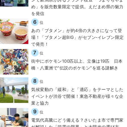
め」を販売数量限定で提供。えだまめ県の魅力
を発信
6
位
あの「ブタメン」が約4倍の大きさになって登
場！「ブタメン超BIG」がセブン‐イレブン限定
で発売！
7
位
街中にポケモン100匹以上、立像は19匹 日本
橋・八重洲で“伝説のポケモン”を巡る謎解き
8
位
気候変動の「緩和」と「適応」をテーマとした
イベントが渋谷で開催！東急不動産が様々な企
業と協力
9
位
電気代高騰にどう備える？さいたま市で専門家
が解説した「節電の限界」と太陽光の選び方