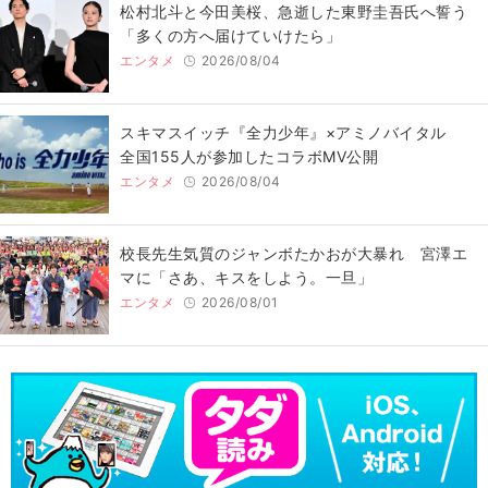
松村北斗と今田美桜、急逝した東野圭吾氏へ誓う
「多くの方へ届けていけたら」
エンタメ
2026/08/04
スキマスイッチ『全力少年』×アミノバイタル
全国155人が参加したコラボMV公開
エンタメ
2026/08/04
校長先生気質のジャンボたかおが大暴れ 宮澤エ
マに「さあ、キスをしよう。一旦」
エンタメ
2026/08/01