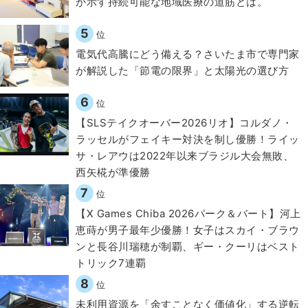
が示す持続可能な地域医療の道筋とは。
5
位
電気代高騰にどう備える？さいたま市で専門家
が解説した「節電の限界」と太陽光の選び方
6
位
【SLSテイクオーバー2026リオ】コルダノ・
ラッセルがフェイキー対決を制し優勝！ライッ
サ・レアウは2022年以来ブラジル大会無敗、
西矢椛が準優勝
7
位
【X Games Chiba 2026パーク＆バート】河上
恵蒔が男子最年少優勝！女子はスカイ・ブラウ
ンと長谷川瑞穂が制覇、ギー・クーリはベスト
トリック7連覇
8
位
​​未利用資源を「余すことなく価値化」する逆転