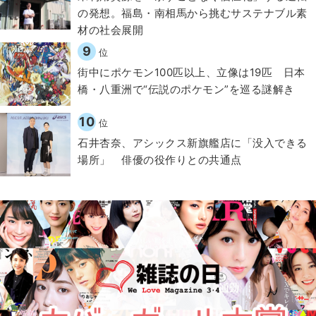
の発想。福島・南相馬から挑むサステナブル素
材の社会展開​
9
位
街中にポケモン100匹以上、立像は19匹 日本
橋・八重洲で“伝説のポケモン”を巡る謎解き
10
位
石井杏奈、アシックス新旗艦店に「没入できる
場所」 俳優の役作りとの共通点