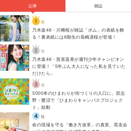
記事
雑誌
1
位
乃木坂46・川﨑桜が雑誌「ボム」の表紙を飾
る！裏表紙には6期生の長嶋凛桜が登場！
2
位
乃木坂46・賀喜遥香が週刊少年チャンピオン
に登場！「5年ぶん大人になった私を見ていた
だけたら」
3
位
5000本のひまわりが街づくりの入口に。習志
野・鷺沼で「ひまわりキャンパスプロジェク
ト」始動
4
位
​命の現場を守る「働き方改革」の真実。晃友会