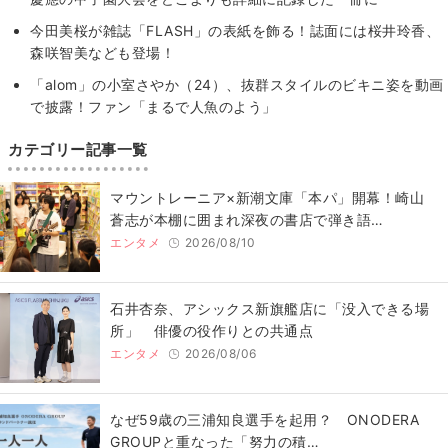
今田美桜が雑誌「FLASH」の表紙を飾る！誌面には桜井玲香、
森咲智美なども登場！
「alom」の小室さやか（24）、抜群スタイルのビキニ姿を動画
で披露！ファン「まるで人魚のよう」
カテゴリー記事一覧
マウントレーニア×新潮文庫「本パ」開幕！崎山
蒼志が本棚に囲まれ深夜の書店で弾き語…
エンタメ
2026/08/10
石井杏奈、アシックス新旗艦店に「没入できる場
所」 俳優の役作りとの共通点
エンタメ
2026/08/06
なぜ59歳の三浦知良選手を起用？ ONODERA
GROUPと重なった「努力の積…