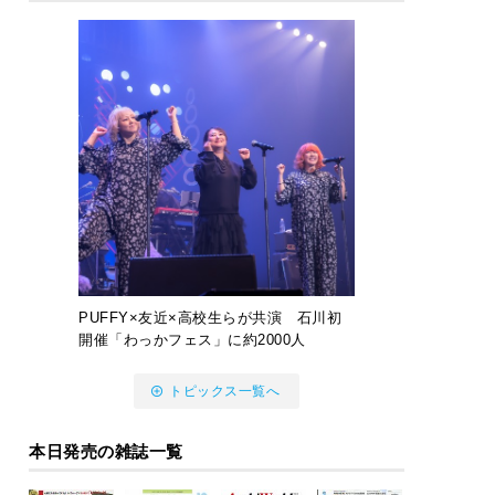
PUFFY×友近×高校生らが共演 石川初
開催「わっかフェス」に約2000人
トピックス一覧へ
本日発売の雑誌一覧