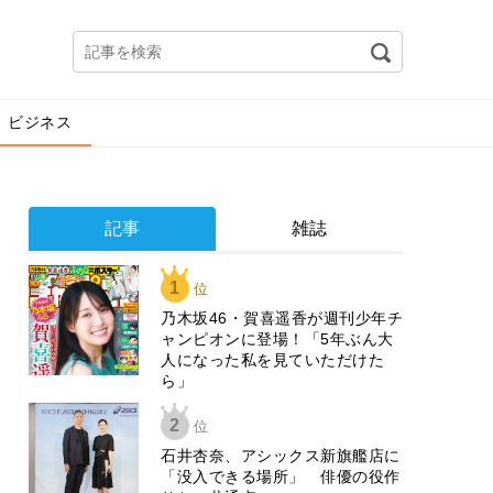
ビジネス
記事
雑誌
1
位
乃木坂46・賀喜遥香が週刊少年チ
ャンピオンに登場！「5年ぶん大
人になった私を見ていただけた
ら」
2
位
石井杏奈、アシックス新旗艦店に
「没入できる場所」 俳優の役作