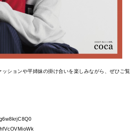
ァッションや平姉妹の掛け合いを楽しみながら、ぜひご覧
g6w8krjC8Q0
hfVcOVMioWk