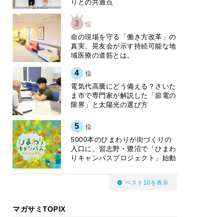
りとの共通点
3
位
​命の現場を守る「働き方改革」の
真実。晃友会が示す持続可能な地
域医療の道筋とは。
4
位
電気代高騰にどう備える？さいた
ま市で専門家が解説した「節電の
限界」と太陽光の選び方
5
位
5000本のひまわりが街づくりの
入口に。習志野・鷺沼で「ひまわ
りキャンパスプロジェクト」始動
ベスト10を表示
マガサミTOPIX