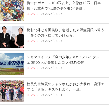
街中にポケモン100匹以上、立像は19匹 日本
橋・八重洲で“伝説のポケモン”を巡…
エンタメ
2026/08/05
松村北斗と今田美桜、急逝した東野圭吾氏へ誓う
「多くの方へ届けていけたら」
エンタメ
2026/08/04
スキマスイッチ『全力少年』×アミノバイタル
全国155人が参加したコラボMV公開
エンタメ
2026/08/04
校長先生気質のジャンボたかおが大暴れ 宮澤エ
マに「さあ、キスをしよう。一旦」
エンタメ
2026/08/01