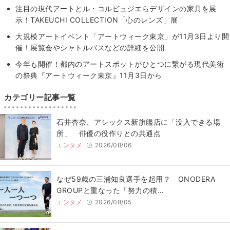
注目の現代アートとル・コルビュジエらデザインの家具を展
示！TAKEUCHI COLLECTION「心のレンズ」展
大規模アートイベント「アートウィーク東京」が11月3日より開
催！展覧会やシャトルバスなどの詳細を公開
今年も開催！都内のアートスポットがひとつに繋がる現代美術
の祭典『アートウィーク東京』11月3日から
カテゴリー記事一覧
石井杏奈、アシックス新旗艦店に「没入できる場
所」 俳優の役作りとの共通点
エンタメ
2026/08/06
なぜ59歳の三浦知良選手を起用？ ONODERA
GROUPと重なった「努力の積…
エンタメ
2026/08/05