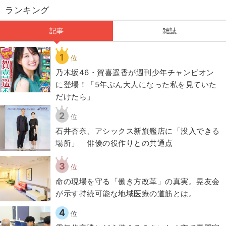
ランキング
記事
雑誌
1
位
乃木坂46・賀喜遥香が週刊少年チャンピオン
に登場！「5年ぶん大人になった私を見ていた
だけたら」
2
位
石井杏奈、アシックス新旗艦店に「没入できる
場所」 俳優の役作りとの共通点
3
位
​命の現場を守る「働き方改革」の真実。晃友会
が示す持続可能な地域医療の道筋とは。
4
位