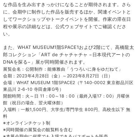
な作品を生み出すきっかけになることが期待されます。さら
に、会期中に制作した作品を販売するほか、関連イベントと
してワークショップやトークイベントを開催。作家の滞在日
程や展示の詳細などは、公式ウェブサイトでご確認くださ
い。
また、WHAT MUSEUM1階SPACE1および2階にて、高橋龍太
郎コレクション「ART de チャチャチャ −日本現代アートの
DNAを探る−」展が同時開催されます。
展覧会名：公開制作：能條雅由「うつろいに身をゆだねて」
会期：2023年4月28日（金）～2023年8月27日（日）
会場：WHAT MUSEUM 1階SPACE2（〒140-0002 東京都品川区
東品川 2-6-10 寺田倉庫G号）
開館時間：火～日 11：00～18：00（最終入場17：00）月曜休
館（
祝日の場合、翌火曜休館）
入場料：一般1,500円、大学生/専門学生 800円、高校生以下 無
料
※オンラインチケット制
※同時開催の展覧会の観覧料を含む
※本展会期中に何度でも入場できるパスポートを販売