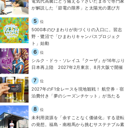
電気代高騰にどう備える？さいたま市で専門家
が解説した「節電の限界」と太陽光の選び方
5
位
5000本のひまわりが街づくりの入口に。習志
野・鷺沼で「ひまわりキャンパスプロジェク
ト」始動
6
位
シルク・ドゥ・ソレイユ『クーザ』が16年ぶり
日本再上陸 2027年2月東京、8月大阪で開催
7
位
2027年のF1全レースを現地観戦！ 航空券・宿
泊費付き「夢のシーズンチケット」が当たる
8
位
​​未利用資源を「余すことなく価値化」する逆転
の発想。福島・南相馬から挑むサステナブル素