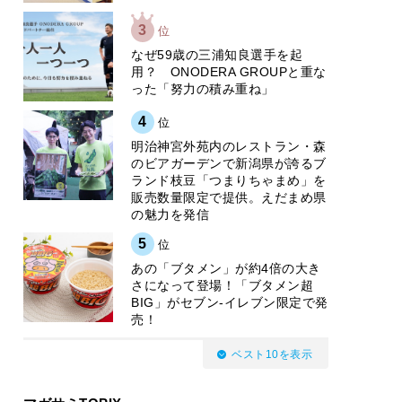
3
位
なぜ59歳の三浦知良選手を起
用？ ONODERA GROUPと重な
った「努力の積み重ね」
4
位
明治神宮外苑内のレストラン・森
のビアガーデンで新潟県が誇るブ
ランド枝豆「つまりちゃまめ」を
販売数量限定で提供。えだまめ県
の魅力を発信
5
位
あの「ブタメン」が約4倍の大き
さになって登場！「ブタメン超
BIG」がセブン‐イレブン限定で発
売！
ベスト10を表示