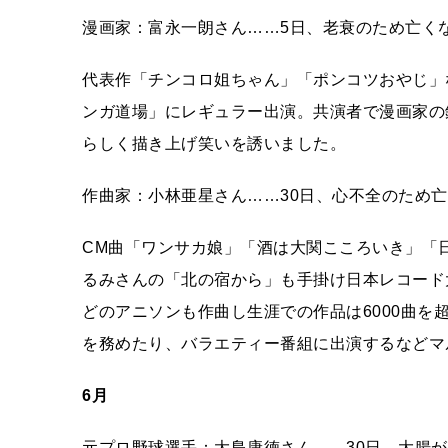
漫画家：富永一朗さん……5日、老衰のため亡くな
代表作「チンコロ姐ちゃん」「ポンコツおやじ」
ンガ道場」にレギュラー出演。共演者で漫画家の
らしく描き上げ笑いを誘いました。
作曲家：小林亜星さん……30日、心不全のため亡
CM曲「ワンサカ娘」「酒は大関こころいき」「
るみさんの「北の宿から」も手掛け日本レコード
どのアニソンも作曲し生涯での作品は6000曲
を務めたり、バラエティー番組に出演するなどマ
6月
元プロ野球選手：大島康徳さん……30日、大腸が