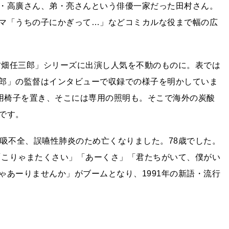
・高廣さん、弟・亮さんという俳優一家だった田村さん。
マ「うちの子にかぎって…」などコミカルな役まで幅の広
「古畑任三郎」シリーズに出演し人気を不動のものに。表では
郎」の監督はインタビューで収録での様子を明かしていま
専用椅子を置き、そこには専用の照明も。そこで海外の炭酸
です。
呼吸不全、誤嚥性肺炎のため亡くなりました。78歳でした。
」「こりゃまたくさい」「あーくさ」「君たちがいて、僕がい
ゃあーりませんか」がブームとなり、1991年の新語・流行