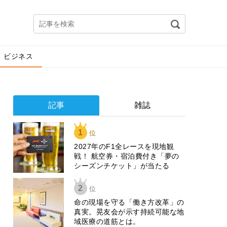
ビジネス
記事
雑誌
1
位
2027年のF1全レースを現地観
戦！ 航空券・宿泊費付き「夢の
シーズンチケット」が当たる
2
位
​命の現場を守る「働き方改革」の
真実。晃友会が示す持続可能な地
域医療の道筋とは。