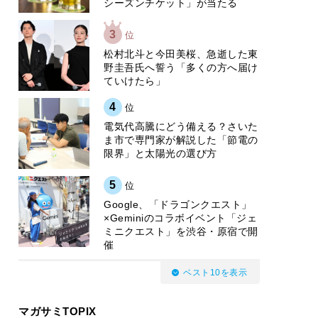
シーズンチケット」が当たる
3
位
松村北斗と今田美桜、急逝した東
野圭吾氏へ誓う「多くの方へ届け
ていけたら」
4
位
電気代高騰にどう備える？さいた
ま市で専門家が解説した「節電の
限界」と太陽光の選び方
5
位
Google、「ドラゴンクエスト」
×Geminiのコラボイベント「ジェ
ミニクエスト」を渋谷・原宿で開
催
ベスト10を表示
マガサミTOPIX