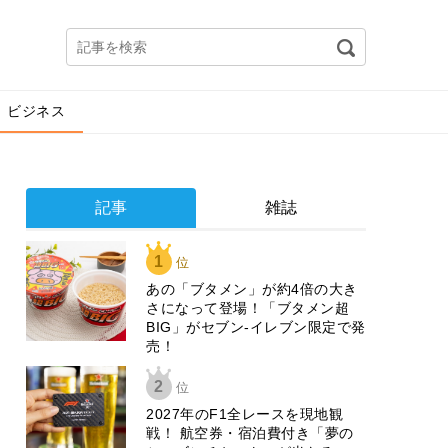
ビジネス
記事
雑誌
1
位
あの「ブタメン」が約4倍の大き
さになって登場！「ブタメン超
BIG」がセブン‐イレブン限定で発
売！
2
位
2027年のF1全レースを現地観
戦！ 航空券・宿泊費付き「夢の