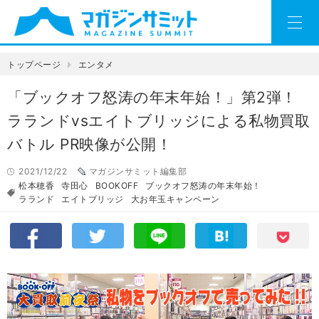
トップページ
エンタメ
「ブックオフ怒涛の年末年始！」第2弾！
ラランドvsエイトブリッジによる私物買取
バトル PR映像が公開！
2021/12/22
マガジンサミット編集部
松本穂香
寺田心
BOOKOFF
ブックオフ怒涛の年末年始！
ラランド
エイトブリッジ
大お年玉キャンペーン