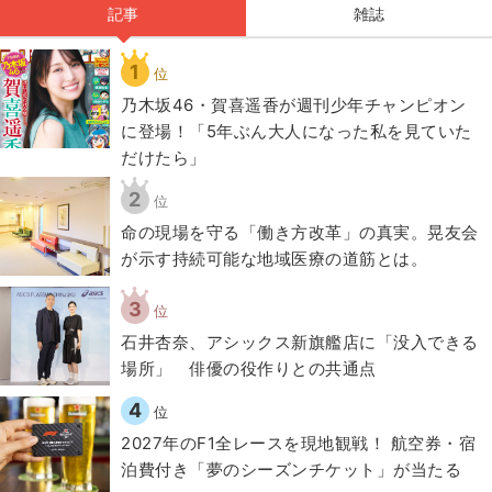
記事
雑誌
1
位
乃木坂46・賀喜遥香が週刊少年チャンピオン
に登場！「5年ぶん大人になった私を見ていた
だけたら」
2
位
​命の現場を守る「働き方改革」の真実。晃友会
が示す持続可能な地域医療の道筋とは。
3
位
石井杏奈、アシックス新旗艦店に「没入できる
場所」 俳優の役作りとの共通点
4
位
2027年のF1全レースを現地観戦！ 航空券・宿
泊費付き「夢のシーズンチケット」が当たる