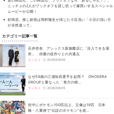
あの商品も、この商品も、ブックオフなら「あるじゃん！」。
ニッチェの2人がブックオフを貸し切って爆買いするスペシャル
ムービーが公開！
杉咲花、推し妖怪は岡村隆史が演じた小豆洗い「小豆の洗い方
が全然違って」
カテゴリー記事一覧
石井杏奈、アシックス新旗艦店に「没入できる場
所」 俳優の役作りとの共通点
エンタメ
2026/08/06
なぜ59歳の三浦知良選手を起用？ ONODERA
GROUPと重なった「努力の積…
エンタメ
2026/08/05
街中にポケモン100匹以上、立像は19匹 日本
橋・八重洲で“伝説のポケモン”を巡…