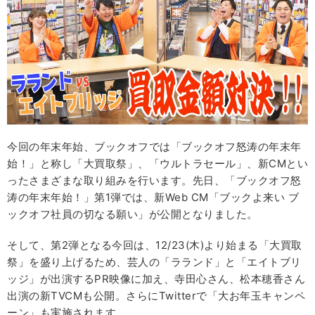
今回の年末年始、ブックオフでは「ブックオフ怒涛の年末年
始！」と称し「大買取祭」、「ウルトラセール」、新CMとい
ったさまざまな取り組みを行います。先日、「ブックオフ怒
涛の年末年始！」第1弾では、新Web CM「ブックよ来い ブ
ックオフ社員の切なる願い」が公開となりました。
そして、第2弾となる今回は、12/23(木)より始まる「大買取
祭」を盛り上げるため、芸人の「ラランド」と「エイトブリ
ッジ」が出演するPR映像に加え、寺田心さん、松本穂香さん
出演の新TVCMも公開。さらにTwitterで「大お年玉キャンペ
ーン」も実施されます。