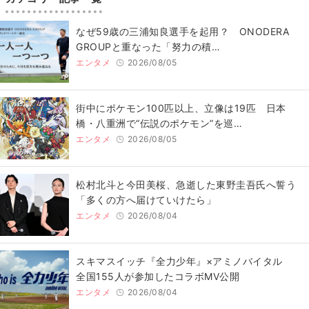
なぜ59歳の三浦知良選手を起用？ ONODERA
GROUPと重なった「努力の積…
エンタメ
2026/08/05
街中にポケモン100匹以上、立像は19匹 日本
橋・八重洲で“伝説のポケモン”を巡…
エンタメ
2026/08/05
松村北斗と今田美桜、急逝した東野圭吾氏へ誓う
「多くの方へ届けていけたら」
エンタメ
2026/08/04
スキマスイッチ『全力少年』×アミノバイタル
全国155人が参加したコラボMV公開
エンタメ
2026/08/04