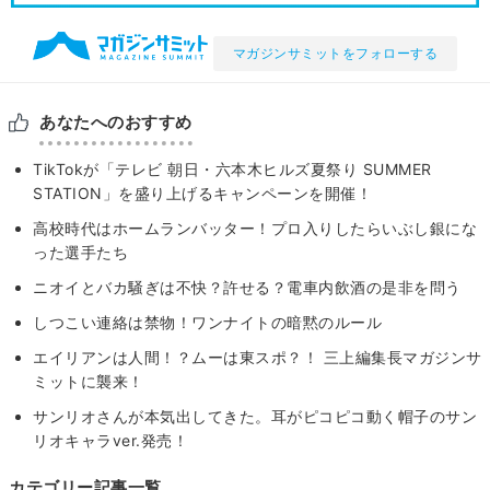
マガジンサミットをフォローする
あなたへのおすすめ
TikTokが「テレビ 朝日・六本木ヒルズ夏祭り SUMMER
STATION」を盛り上げるキャンペーンを開催！
高校時代はホームランバッター！プロ入りしたらいぶし銀にな
った選手たち
ニオイとバカ騒ぎは不快？許せる？電車内飲酒の是非を問う
しつこい連絡は禁物！ワンナイトの暗黙のルール
エイリアンは人間！？ムーは東スポ？！ 三上編集長マガジンサ
ミットに襲来！
サンリオさんが本気出してきた。耳がピコピコ動く帽子のサン
リオキャラver.発売！
カテゴリー記事一覧