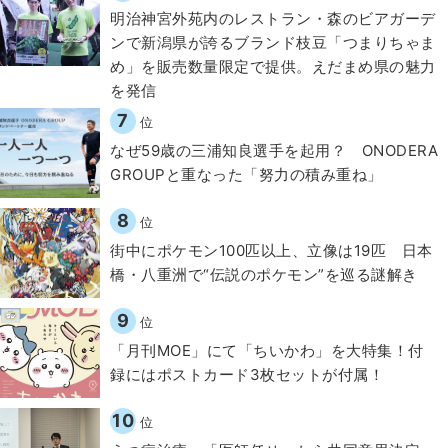
明治神宮外苑内のレストラン・森のビアガーデ
ンで新潟県が誇るブランド枝豆「つまりちゃま
め」を販売数量限定で提供。えだまめ県の魅力
を発信
7
位
なぜ59歳の三浦知良選手を起用？ ONODERA
GROUPと重なった「努力の積み重ね」
8
位
街中にポケモン100匹以上、立像は19匹 日本
橋・八重洲で“伝説のポケモン”を巡る謎解き
9
位
「月刊MOE」にて「ちいかわ」を大特集！付
録にはポストカード3枚セットが付属！
10
位