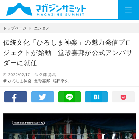
トップページ
エンタメ
伝統文化「ひろしま神楽」の魅力発信プロ
ジェクトが始動 堂珍嘉邦が公式アンバサ
ダーに就任
2022/02/17
佐藤 勇馬
ひろしま神楽
堂珍嘉邦
稲田幸久