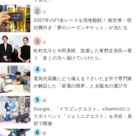
2
位
2027年のF1全レースを現地観戦！ 航空券・宿
泊費付き「夢のシーズンチケット」が当たる
3
位
松村北斗と今田美桜、急逝した東野圭吾氏へ誓
う「多くの方へ届けていけたら」
4
位
電気代高騰にどう備える？さいたま市で専門家
が解説した「節電の限界」と太陽光の選び方
5
位
Google、「ドラゴンクエスト」×Geminiのコ
ラボイベント「ジェミニクエスト」を渋谷・原
宿で開催
6
位