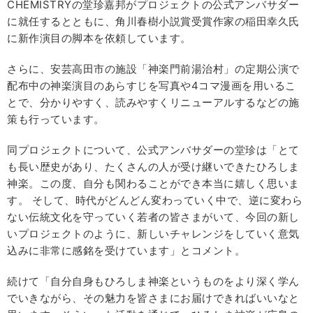
CHEMISTRYの堂珍嘉邦がプロジェクトの公式アンバサダー
に就任するとともに、角川春樹小説賞受賞作家の稲田幸久氏
に新作演目の脚本を依頼しています。
さらに、安芸高田市の施設「神楽門前湯治村」の定期公演で
配布中の神楽演目のあらすじを写真や4コマ漫画を用いるこ
とで、分かりやすく、読みやすくリニューアルするなどの施
策も行っています。
同プロジェクトについて、公式アンバサダーの堂珍は「とて
も長い歴史があり、たくさんの人が受け継いできたひろしま
神楽。この度、自分も関わることができ本当に嬉しく思いま
す。 そして、時代がどんどん変わっていく中で、逆に変わら
ない伝統文化を守っていく若者の皆さまがいて、今回の新し
いプロジェクトのように、新しいチャレンジをしていく意気
込みに非常に感銘を受けています」とコメント。
続けて「自分自身もひろしま神楽というものをより深く学ん
でいきながら、その魅力を皆さまにお届けできればいいなと