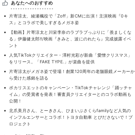
あなたへのおすすめ
片寄涼太、綾瀬楓役で「Zoff」新CMに出演！主演映画『0キ
ス』とコラボで美しすぎるメガネ姿
【動画】片寄涼太と川栄李奈のラブラブっぷりに「羨ましくな
る」伊藤健太郎‼/映画『きみと、波にのれたら』完成披露イベ
ント
人気TikTokクリエイター・澤村光彩が新曲「愛憎クリスマス」
をリリース。「FAKE TYPE.」が楽曲を提供
片寄涼太がメガネ姿で登場！創業120周年の老舗眼鏡メーカーか
ら受けた感銘を語る
ポカリスエットのキャンペーン・TikTokチャレンジ「踊ッチャ
イム」の受賞者を発表！審査員クリエイターとのコラボ動画も
公開！
北爪美月さん、とーきさん、ひまいぶさくらfamilyなど人気の
インフルエンサーとコラボ！トヨタ自動車 とびださないで！プ
ロジェクト