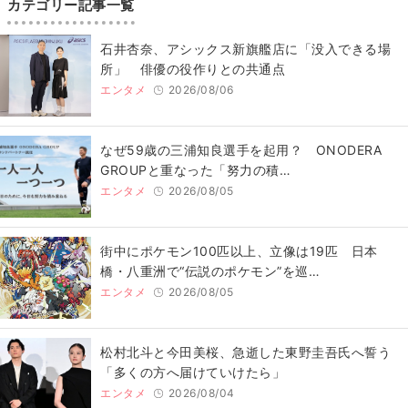
カテゴリー記事一覧
石井杏奈、アシックス新旗艦店に「没入できる場
所」 俳優の役作りとの共通点
エンタメ
2026/08/06
なぜ59歳の三浦知良選手を起用？ ONODERA
GROUPと重なった「努力の積…
エンタメ
2026/08/05
街中にポケモン100匹以上、立像は19匹 日本
橋・八重洲で“伝説のポケモン”を巡…
エンタメ
2026/08/05
松村北斗と今田美桜、急逝した東野圭吾氏へ誓う
「多くの方へ届けていけたら」
エンタメ
2026/08/04