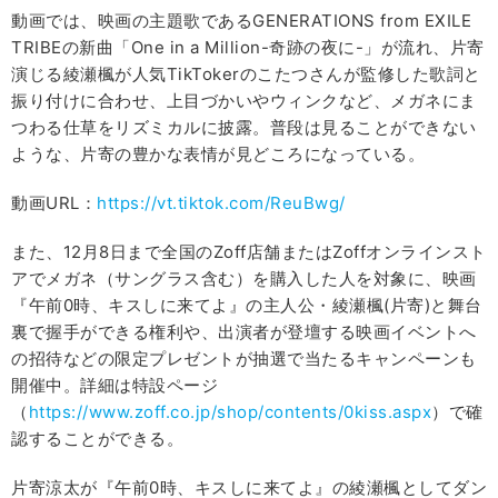
動画では、映画の主題歌であるGENERATIONS from EXILE
TRIBEの新曲「One in a Million-奇跡の夜に-」が流れ、片寄
演じる綾瀬楓が人気TikTokerのこたつさんが監修した歌詞と
振り付けに合わせ、上目づかいやウィンクなど、メガネにま
つわる仕草をリズミカルに披露。普段は見ることができない
ような、片寄の豊かな表情が見どころになっている。
動画URL：
https://vt.tiktok.com/ReuBwg/
また、12月8日まで全国のZoff店舗またはZoffオンラインスト
アでメガネ（サングラス含む）を購入した人を対象に、映画
『午前0時、キスしに来てよ』の主人公・綾瀬楓(片寄)と舞台
裏で握手ができる権利や、出演者が登壇する映画イベントへ
の招待などの限定プレゼントが抽選で当たるキャンペーンも
開催中。詳細は特設ページ
（
https://www.zoff.co.jp/shop/contents/0kiss.aspx
）で確
認することができる。
片寄涼太が『午前0時、キスしに来てよ』の綾瀬楓としてダン