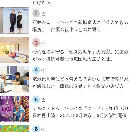
だけたら」
2
位
石井杏奈、アシックス新旗艦店に「没入できる
場所」 俳優の役作りとの共通点
3
位
​命の現場を守る「働き方改革」の真実。晃友会
が示す持続可能な地域医療の道筋とは。
4
位
電気代高騰にどう備える？さいたま市で専門家
が解説した「節電の限界」と太陽光の選び方
5
位
シルク・ドゥ・ソレイユ『クーザ』が16年ぶり
日本再上陸 2027年2月東京、8月大阪で開催
6
位