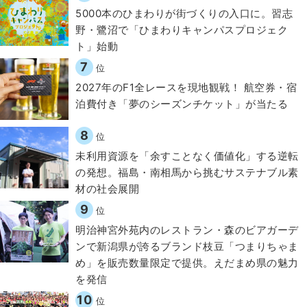
5000本のひまわりが街づくりの入口に。習志
野・鷺沼で「ひまわりキャンパスプロジェク
ト」始動
7
位
2027年のF1全レースを現地観戦！ 航空券・宿
泊費付き「夢のシーズンチケット」が当たる
8
位
​​未利用資源を「余すことなく価値化」する逆転
の発想。福島・南相馬から挑むサステナブル素
材の社会展開​
9
位
明治神宮外苑内のレストラン・森のビアガーデ
ンで新潟県が誇るブランド枝豆「つまりちゃま
め」を販売数量限定で提供。えだまめ県の魅力
を発信
10
位