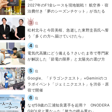
2027年のF1全レースを現地観戦！ 航空券・宿
泊費付き「夢のシーズンチケット」が当たる
3
位
松村北斗と今田美桜、急逝した東野圭吾氏へ誓
う「多くの方へ届けていけたら」
4
位
電気代高騰にどう備える？さいたま市で専門家
が解説した「節電の限界」と太陽光の選び方
5
位
Google、「ドラゴンクエスト」×Geminiのコ
ラボイベント「ジェミニクエスト」を渋谷・原
宿で開催
6
位
なぜ59歳の三浦知良選手を起用？ ONODERA
GROUPと重なった「努力の積み重ね」