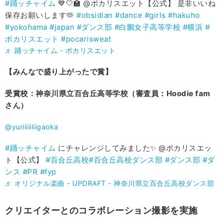
#踊ッチャイム
💙🤍🏫 @ポカリスエット【公式】 是非いいね
保存お願いします🫶
#obsidian
#dance
#girls
#hakuho
#yokohama
#japan
#ダンス部
#白鵬女子高等学校
#横浜
#
ポカリスエット
#pocarisweat
♬ 踊ッチャイム - ポカリスエット
【みんなで盛り上がったで賞】
受賞校：神奈川県立百合丘高等学校（審査員：Hoodie fam
さん）
@yuriiiiiiiigaoka
#踊ッチャイム
にチャレンジしてみました✨ @ポカリスエッ
ト【公式】
#百合丘高校
#百合丘高校ダンス部
#ダンス部
#ダ
ンス
#PR
#fyp
♬ オリジナル楽曲 - UPDRAFT - 神奈川県立百合丘高校ダンス部
クリエイターとのコラボレーション撮影を実施