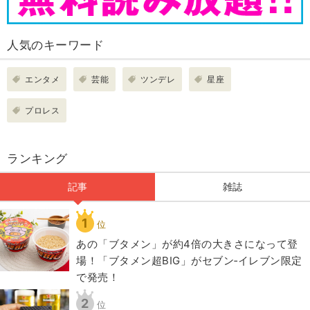
人気のキーワード
エンタメ
芸能
ツンデレ
星座
プロレス
ランキング
記事
雑誌
1
位
あの「ブタメン」が約4倍の大きさになって登
場！「ブタメン超BIG」がセブン‐イレブン限定
で発売！
2
位