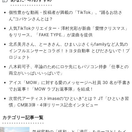
個性豊かな動画・投稿者が満載の「TikTok」。“踊るお坊さ
ん”コバケンさんとは？
人気TikTokクリエイター・澤村光彩が新曲「愛憎クリスマス」
をリリース。「FAKE TYPE.」が楽曲を提供
北爪美月さん、とーきさん、ひまいぶさくらfamilyなど人気の
インフルエンサーとコラボ！トヨタ自動車 とびださないで！プ
ロジェクト
八木莉可子、卒論のためにロケ先にもパソコン持参「仕事との
両立がいっぱいいっぱいで」
アイス「MOW」に対する愛のメッセージへ社員 30 名が手書き
でお返事！「MOW ラブお返事隊」を結成！
次世代アーティストimaseの“ひといき”とは？ JT「ひといき習
慣」CM第3弾・4弾リリース記念インタビュー
カテゴリー記事一覧
気候変動の「緩和」と「適応」をテーマとしたイ