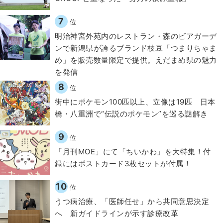
7
位
明治神宮外苑内のレストラン・森のビアガーデ
ンで新潟県が誇るブランド枝豆「つまりちゃま
め」を販売数量限定で提供。えだまめ県の魅力
を発信
8
位
街中にポケモン100匹以上、立像は19匹 日本
橋・八重洲で“伝説のポケモン”を巡る謎解き
9
位
「月刊MOE」にて「ちいかわ」を大特集！付
録にはポストカード3枚セットが付属！
10
位
うつ病治療、「医師任せ」から共同意思決定
へ 新ガイドラインが示す診療改革