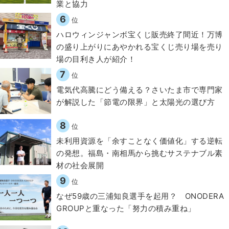
業と協力
6
位
ハロウィンジャンボ宝くじ販売終了間近！万博
の盛り上がりにあやかれる宝くじ売り場を売り
場の目利き人が紹介！
7
位
電気代高騰にどう備える？さいたま市で専門家
が解説した「節電の限界」と太陽光の選び方
8
位
​​未利用資源を「余すことなく価値化」する逆転
の発想。福島・南相馬から挑むサステナブル素
材の社会展開​
9
位
なぜ59歳の三浦知良選手を起用？ ONODERA
GROUPと重なった「努力の積み重ね」