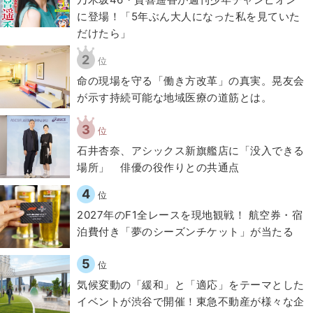
に登場！「5年ぶん大人になった私を見ていた
だけたら」
2
位
​命の現場を守る「働き方改革」の真実。晃友会
が示す持続可能な地域医療の道筋とは。
3
位
石井杏奈、アシックス新旗艦店に「没入できる
場所」 俳優の役作りとの共通点
4
位
2027年のF1全レースを現地観戦！ 航空券・宿
泊費付き「夢のシーズンチケット」が当たる
5
位
気候変動の「緩和」と「適応」をテーマとした
イベントが渋谷で開催！東急不動産が様々な企