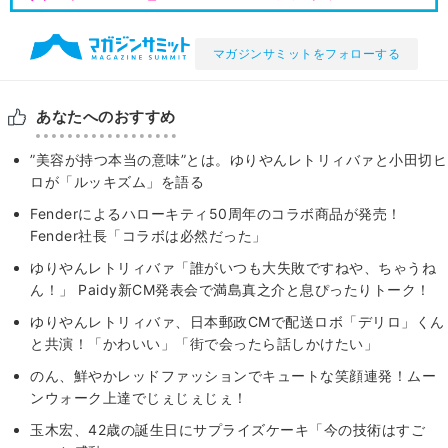
マガジンサミットをフォローする
あなたへのおすすめ
”美容が持つ本当の意味”とは。ゆりやんレトリィバァと小田切ヒ
ロが「ルッキズム」を語る
Fenderによるハローキティ50周年のコラボ商品が発売！
Fender社長「コラボは必然だった」
ゆりやんレトリィバァ「誰がいつも大失敗ですねや、ちゃうね
ん！」 Paidy新CM発表会で満島真之介と息ぴったりトーク！
ゆりやんレトリィバァ、日本郵政CMで配送ロボ「デリロ」くん
と共演！「かわいい」「街で会ったら話しかけたい」
のん、鮮やかレッドファッションでキュートな笑顔連発！ムー
ンウォーク上達でじぇじぇじぇ！
玉木宏、42歳の誕生日にサプライズケーキ「今の技術はすご