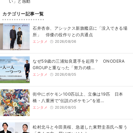
い」と感動
カテゴリー記事一覧
石井杏奈、アシックス新旗艦店に「没入できる場
所」 俳優の役作りとの共通点
エンタメ
2026/08/06
なぜ59歳の三浦知良選手を起用？ ONODERA
GROUPと重なった「努力の積…
エンタメ
2026/08/05
街中にポケモン100匹以上、立像は19匹 日本
橋・八重洲で“伝説のポケモン”を巡…
エンタメ
2026/08/05
松村北斗と今田美桜、急逝した東野圭吾氏へ誓う