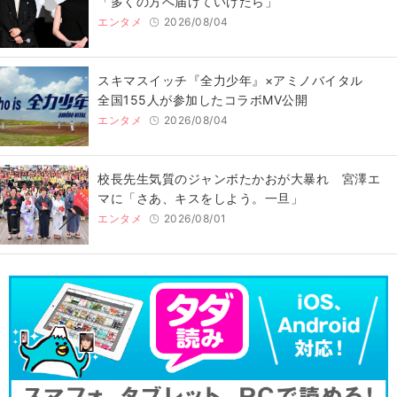
「多くの方へ届けていけたら」
エンタメ
2026/08/04
スキマスイッチ『全力少年』×アミノバイタル
全国155人が参加したコラボMV公開
エンタメ
2026/08/04
校長先生気質のジャンボたかおが大暴れ 宮澤エ
マに「さあ、キスをしよう。一旦」
エンタメ
2026/08/01