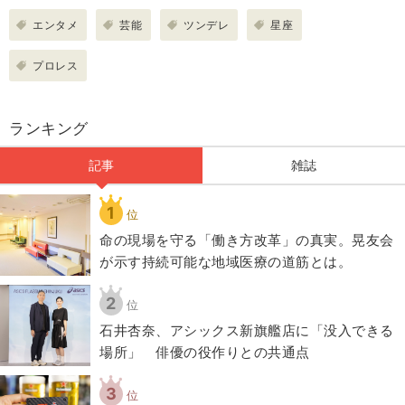
エンタメ
芸能
ツンデレ
星座
プロレス
ランキング
記事
雑誌
1
位
​命の現場を守る「働き方改革」の真実。晃友会
が示す持続可能な地域医療の道筋とは。
2
位
石井杏奈、アシックス新旗艦店に「没入できる
場所」 俳優の役作りとの共通点
3
位