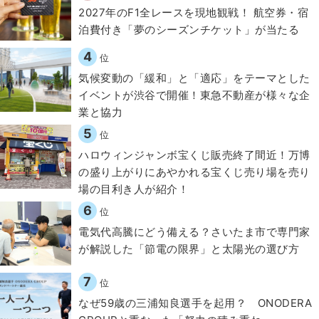
2027年のF1全レースを現地観戦！ 航空券・宿
泊費付き「夢のシーズンチケット」が当たる
4
位
気候変動の「緩和」と「適応」をテーマとした
イベントが渋谷で開催！東急不動産が様々な企
業と協力
5
位
ハロウィンジャンボ宝くじ販売終了間近！万博
の盛り上がりにあやかれる宝くじ売り場を売り
場の目利き人が紹介！
6
位
電気代高騰にどう備える？さいたま市で専門家
が解説した「節電の限界」と太陽光の選び方
7
位
なぜ59歳の三浦知良選手を起用？ ONODERA