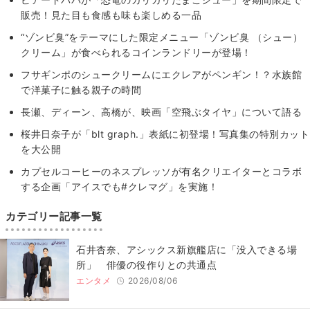
販売！見た目も食感も味も楽しめる一品
“ゾンビ臭”をテーマにした限定メニュー「ゾンビ臭 （シュー）
クリーム」が食べられるコインランドリーが登場！
フサギンポのシュークリームにエクレアがペンギン！？水族館
で洋菓子に触る親子の時間
長瀬、ディーン、高橋が、映画「空飛ぶタイヤ」について語る
桜井日奈子が「blt graph.」表紙に初登場！写真集の特別カット
を大公開
カプセルコーヒーのネスプレッソが有名クリエイターとコラボ
する企画「アイスでも#クレマグ」を実施！
カテゴリー記事一覧
石井杏奈、アシックス新旗艦店に「没入できる場
所」 俳優の役作りとの共通点
エンタメ
2026/08/06