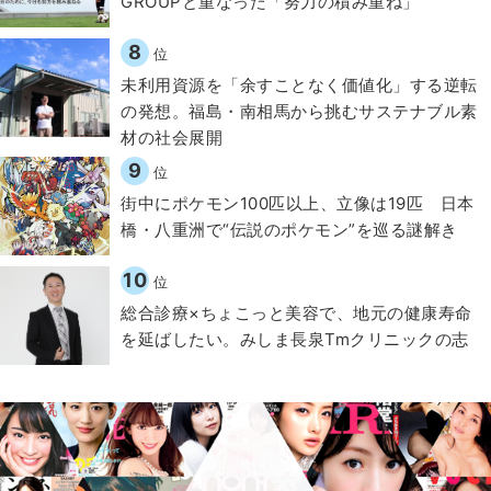
GROUPと重なった「努力の積み重ね」
8
位
​​未利用資源を「余すことなく価値化」する逆転
の発想。福島・南相馬から挑むサステナブル素
材の社会展開​
9
位
街中にポケモン100匹以上、立像は19匹 日本
橋・八重洲で“伝説のポケモン”を巡る謎解き
10
位
総合診療×ちょこっと美容で、地元の健康寿命
を延ばしたい。みしま長泉Tmクリニックの志