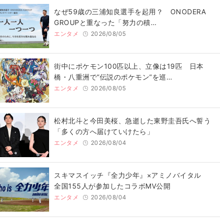
なぜ59歳の三浦知良選手を起用？ ONODERA
GROUPと重なった「努力の積…
エンタメ
2026/08/05
街中にポケモン100匹以上、立像は19匹 日本
橋・八重洲で“伝説のポケモン”を巡…
エンタメ
2026/08/05
松村北斗と今田美桜、急逝した東野圭吾氏へ誓う
「多くの方へ届けていけたら」
エンタメ
2026/08/04
スキマスイッチ『全力少年』×アミノバイタル
全国155人が参加したコラボMV公開
エンタメ
2026/08/04