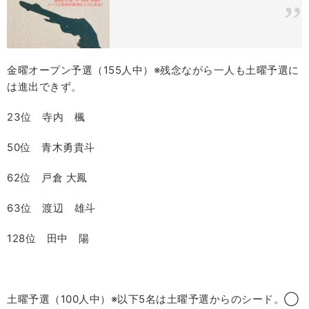
金曜オープン予選（
155
人中）※残念ながら一人も土曜予選に
は進出できず。
23位 寺内 楓
50位 青木勇貴斗
62位 戸倉 大鳳
63位 渡辺 雄斗
128位 田中 陽
土曜予選（
100
人中）※以下
5
名は土曜予選からのシード。◯