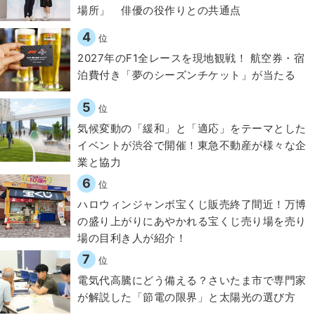
場所」 俳優の役作りとの共通点
4
位
2027年のF1全レースを現地観戦！ 航空券・宿
泊費付き「夢のシーズンチケット」が当たる
5
位
気候変動の「緩和」と「適応」をテーマとした
イベントが渋谷で開催！東急不動産が様々な企
業と協力
6
位
ハロウィンジャンボ宝くじ販売終了間近！万博
の盛り上がりにあやかれる宝くじ売り場を売り
場の目利き人が紹介！
7
位
電気代高騰にどう備える？さいたま市で専門家
が解説した「節電の限界」と太陽光の選び方