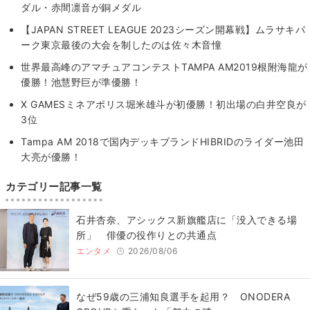
ダル・赤間凛音が銅メダル
【JAPAN STREET LEAGUE 2023シーズン開幕戦】ムラサキパ
ーク東京最後の大会を制したのは佐々木音憧
世界最高峰のアマチュアコンテストTAMPA AM2019根附海龍が
優勝！池慧野巨が準優勝！
X GAMESミネアポリス堀米雄斗が初優勝！初出場の白井空良が
3位
Tampa AM 2018で国内デッキブランドHIBRIDのライダー池田
大亮が優勝！
カテゴリー記事一覧
石井杏奈、アシックス新旗艦店に「没入できる場
所」 俳優の役作りとの共通点
エンタメ
2026/08/06
なぜ59歳の三浦知良選手を起用？ ONODERA