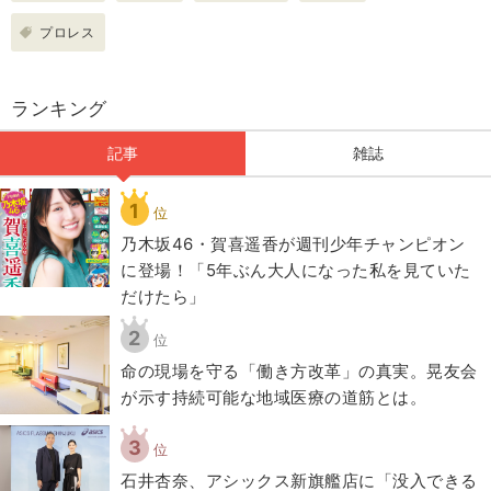
プロレス
ランキング
記事
雑誌
1
位
乃木坂46・賀喜遥香が週刊少年チャンピオン
に登場！「5年ぶん大人になった私を見ていた
だけたら」
2
位
​命の現場を守る「働き方改革」の真実。晃友会
が示す持続可能な地域医療の道筋とは。
3
位
石井杏奈、アシックス新旗艦店に「没入できる