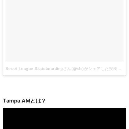
Street League Skateboardingさん(@sls)がシェアした投稿
-
201
Tampa AMとは？