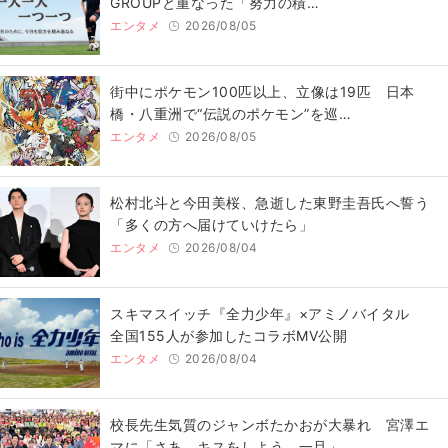
GROUPと重なった「努力の積…
エンタメ
2026/08/05
街中にポケモン100匹以上、立像は19匹 日本
橋・八重洲で“伝説のポケモン”を巡…
エンタメ
2026/08/05
松村北斗と今田美桜、急逝した東野圭吾氏へ誓う
「多くの方へ届けていけたら」
エンタメ
2026/08/04
スキマスイッチ『全力少年』×アミノバイタル
全国155人が参加したコラボMV公開
エンタメ
2026/08/04
校長先生気質のジャンボたかおが大暴れ 宮澤エ
マに「さあ、キスをしよう。一旦」