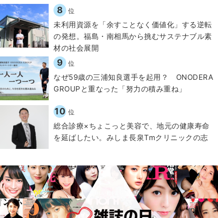
8
位
​​未利用資源を「余すことなく価値化」する逆転
の発想。福島・南相馬から挑むサステナブル素
材の社会展開​
9
位
なぜ59歳の三浦知良選手を起用？ ONODERA
GROUPと重なった「努力の積み重ね」
10
位
総合診療×ちょこっと美容で、地元の健康寿命
を延ばしたい。みしま長泉Tmクリニックの志