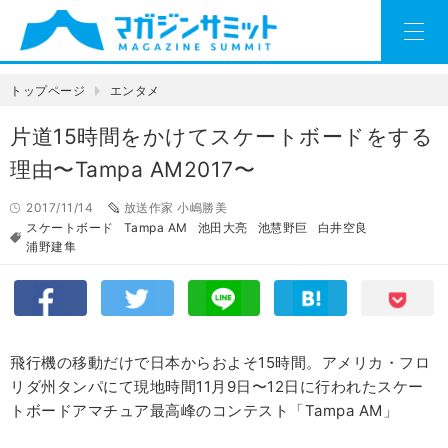
トップページ
エンタメ
片道15時間をかけてスケートボードをする
理由〜Tampa AM2017〜
2017/11/14
放送作家 小嶋勝美
スケートボード
Tampa AM
池田大亮
池慧野巨
白井空良
浦野建隼
飛行機の移動だけで日本からおよそ
15
時間。アメリカ・フロ
リダ州タンパにて現地時間
11
月
9
日〜
12
日に行われたスケー
トボードアマチュア最高峰のコンテスト「
Tampa AM
」