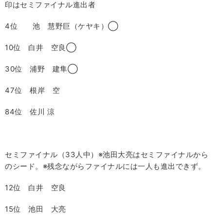
印はセミファイナル進出者
4位 池 慧野巨（ケヤキ）◯
10位 白井 空良◯
30位 浦野 建隼◯
47位 根岸 空
84位 佐川 涼
セミファイナル（
33
人中）※池田大亮はセミファイナルから
のシード。※残念ながらファイナルには一人も進出できず。
12位 白井 空良
15位 池田 大亮