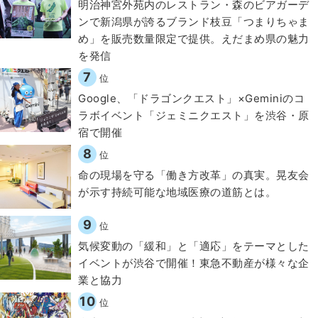
明治神宮外苑内のレストラン・森のビアガーデ
ンで新潟県が誇るブランド枝豆「つまりちゃま
め」を販売数量限定で提供。えだまめ県の魅力
を発信
7
位
Google、「ドラゴンクエスト」×Geminiのコ
ラボイベント「ジェミニクエスト」を渋谷・原
宿で開催
8
位
​命の現場を守る「働き方改革」の真実。晃友会
が示す持続可能な地域医療の道筋とは。
9
位
気候変動の「緩和」と「適応」をテーマとした
イベントが渋谷で開催！東急不動産が様々な企
業と協力
10
位