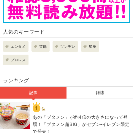
人気のキーワード
エンタメ
芸能
ツンデレ
星座
プロレス
ランキング
記事
雑誌
1
位
あの「ブタメン」が約4倍の大きさになって登
場！「ブタメン超BIG」がセブン‐イレブン限定
で発売！