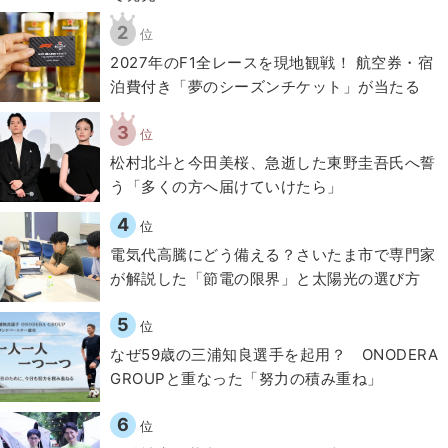
2
位
2027年のF1全レースを現地観戦！ 航空券・宿
泊費付き「夢のシーズンチケット」が当たる
3
位
松村北斗と今田美桜、急逝した東野圭吾氏へ誓
う「多くの方へ届けていけたら」
4
位
電気代高騰にどう備える？さいたま市で専門家
が解説した「節電の限界」と太陽光の選び方
5
位
なぜ59歳の三浦知良選手を起用？ ONODERA
GROUPと重なった「努力の積み重ね」
6
位