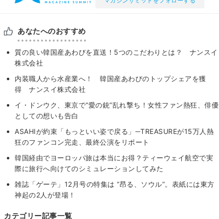
マガジンサミットをフォローする
あなたへのおすすめ
質の良い韓国産あわびを直送！5つのこだわりとは？ ナンスイ
株式会社
内装職人から水産業へ！ 韓国産あわびのトップシェアを獲
得 ナンスイ株式会社
イ・ドンウク、東京で“愛の銃”乱れ撃ち！女性ファン熱狂、俳優
としての想いも告白
ASAHIが約束「もっといい姿で戻る」─TREASUREが15万人熱
狂のファンコン完走、最終公演をリポート
韓国経由でヨーロッパ旅は本当にお得？ティーウェイ航空で実
際に旅行へ向けてのシミュレーションしてみた
雑誌「ゲーテ」12月号の特集は “昂る、ソウル”。表紙には東方
神起の2人が登場！
カテゴリー記事一覧