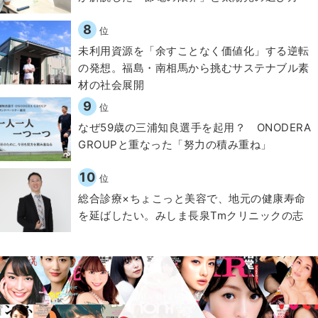
8
位
​​未利用資源を「余すことなく価値化」する逆転
の発想。福島・南相馬から挑むサステナブル素
材の社会展開​
9
位
なぜ59歳の三浦知良選手を起用？ ONODERA
GROUPと重なった「努力の積み重ね」
10
位
総合診療×ちょこっと美容で、地元の健康寿命
を延ばしたい。みしま長泉Tmクリニックの志