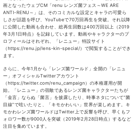
画となったウェブCM「renu レンズ菌フェス～WE ARE
ANTI-RENU～」は、そのコミカルな設定とキャラの可愛ら
しさが話題を呼び、YouTubeで70万回再生を突破。それ以降
に公開した動画も合わせ、総再生回数は400万回以上（2019
年3月1日時点）を記録しています。動画やキャラクターのプ
ロフィールはそれぞれ、「レニュー」特設サイト
（https://renu.jp/lens-kin-special/）で閲覧することができ
ます。
さらに、今年1月から「レンズ菌ワールド」全開の「レニュ
ー」オフィシャルTwitterアカウント
（https://twitter.com/renu_campaign）の本格運用が開
始。「レニュー」の宿敵であるレンズ菌キャラクターたちが
「金言」ならぬ「菌言」を披露したり、時事ネタについて“菌
目線”で呟いたりと、「キモかわいい」世界が楽しめます。キ
モかわレンズ菌ワールドはTwitter上で反響を呼び、早くもフ
ォロワー数が9000人を突破（2019年2月28日時点）するなど
注目を集めています。