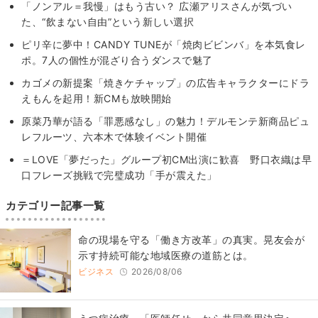
「ノンアル＝我慢」はもう古い？ 広瀬アリスさんが気づい
た、“飲まない自由”という新しい選択
ピリ辛に夢中！CANDY TUNEが「焼肉ビビンバ」を本気食レ
ポ。7人の個性が混ざり合うダンスで魅了
カゴメの新提案「焼きケチャップ」の広告キャラクターにドラ
えもんを起用！新CMも放映開始
原菜乃華が語る「罪悪感なし」の魅力！デルモンテ新商品ピュ
レフルーツ、六本木で体験イベント開催
＝LOVE「夢だった」グループ初CM出演に歓喜 野口衣織は早
口フレーズ挑戦で完璧成功「手が震えた」
カテゴリー記事一覧
​命の現場を守る「働き方改革」の真実。晃友会が
示す持続可能な地域医療の道筋とは。
ビジネス
2026/08/06