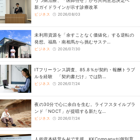
うつ病治療、「医師任せ」から共同意思決定へ
新ガイドラインが示す診療改革
ビジネス
2026/08/03
​​未利用資源を「余すことなく価値化」する逆転の
発想。福島・南相馬から挑むサステ…
ビジネス
2026/07/30
ITフリーランス調査、85.8％が契約・報酬トラブ
ルを経験 「契約書だけ」では防…
ビジネス
2026/07/24
​夜の30分で心に余白を生む。ライフスタイルブラ
ンド「NOCT」が提唱する新たな…
ビジネス
2026/07/24
人的資本経営をAIで支援、KKCompanyが個別育