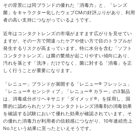
その背景には同ブランドの優れた「消毒力」と、「レンズ
菌」をキャラクター化したウェブCMの好評ぶりがあり、利用
者の高い支持につながっているようです。
近年はコンタクトレンズの市場がますます広がりを見せてい
ますが、その一方で間違ったケアや使い方で目のトラブルが
発生するリスクが高まっています。特に水分を含む「ソフト
コンタクトレンズ」は菌の繁殖が起こりやすい傾向にあり、
汚れを落とす「洗浄」だけでなく、菌に対する「消毒」を正
しく行うことが重要になります。
「レニュー」ブランドが展開する「レニュー® フレッシュ」
「レニュー® センシティブ」「レニュー® カラー」の3製品
は、消毒成分ポリヘキサニド「ダイメッド®」を採用し、国
際的に認められたソフトコンタクトレンズ消毒剤の消毒効果
を確認する試験において優れた効果が確認されています。そ
の優れた消毒力が利用者の信頼感につながり、10年連続売上
No.1という結果に至ったといえそうです。