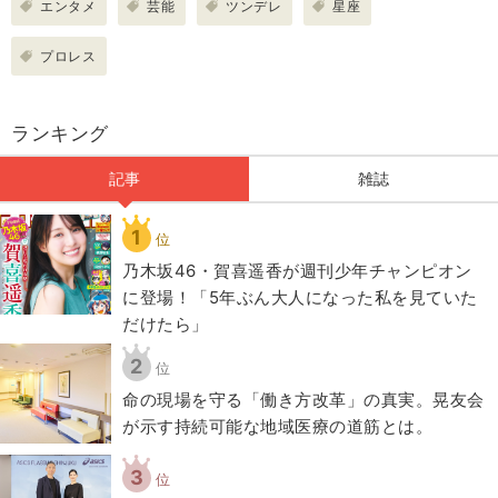
エンタメ
芸能
ツンデレ
星座
プロレス
ランキング
記事
雑誌
1
位
乃木坂46・賀喜遥香が週刊少年チャンピオン
に登場！「5年ぶん大人になった私を見ていた
だけたら」
2
位
​命の現場を守る「働き方改革」の真実。晃友会
が示す持続可能な地域医療の道筋とは。
3
位