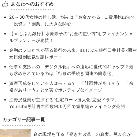
あなたへのおすすめ
20～30代女性の推し活、悩みは「お金かかる」…費用捻出法で
「投資」「副業」に大きな関心
【auじぶん銀行】水原希子の“お金の使い方”をファイナンシャ
ルプランナーが絶賛！
金融のプロたちが語る銀行の未来。auじぶん銀行臼井社長×西村
元日銀副総裁対談レポート
仕事や支払いの「デジタル化」への適応に世代間ギャップ？最
も求められているのは「行政の手続き関連の簡素化」
資産形成をしている人はモテる？！「計画性がありそう」「余
裕がありそう」と堅実でポジティブなイメージ
江野沢愛美が主演する“住宅ローン擬人化”恋愛ドラマ、
YouTube累計再生回数900万回で総集編＆メイキング公開
カテゴリー記事一覧
​命の現場を守る「働き方改革」の真実。晃友会が