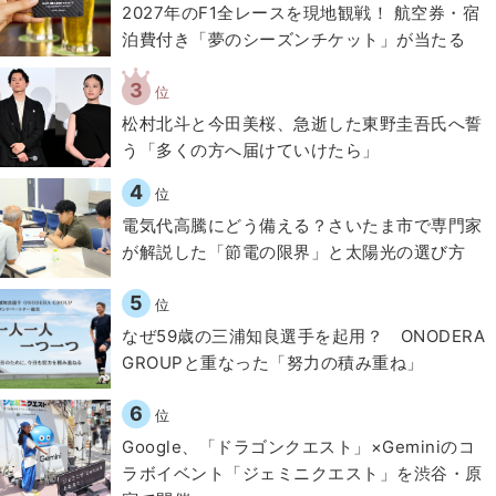
2027年のF1全レースを現地観戦！ 航空券・宿
泊費付き「夢のシーズンチケット」が当たる
3
位
松村北斗と今田美桜、急逝した東野圭吾氏へ誓
う「多くの方へ届けていけたら」
4
位
電気代高騰にどう備える？さいたま市で専門家
が解説した「節電の限界」と太陽光の選び方
5
位
なぜ59歳の三浦知良選手を起用？ ONODERA
GROUPと重なった「努力の積み重ね」
6
位
Google、「ドラゴンクエスト」×Geminiのコ
ラボイベント「ジェミニクエスト」を渋谷・原