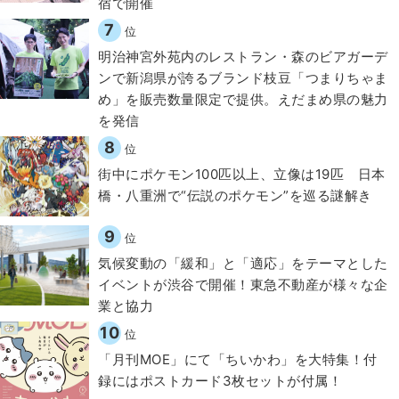
宿で開催
7
位
明治神宮外苑内のレストラン・森のビアガーデ
ンで新潟県が誇るブランド枝豆「つまりちゃま
め」を販売数量限定で提供。えだまめ県の魅力
を発信
8
位
街中にポケモン100匹以上、立像は19匹 日本
橋・八重洲で“伝説のポケモン”を巡る謎解き
9
位
気候変動の「緩和」と「適応」をテーマとした
イベントが渋谷で開催！東急不動産が様々な企
業と協力
10
位
「月刊MOE」にて「ちいかわ」を大特集！付
録にはポストカード3枚セットが付属！