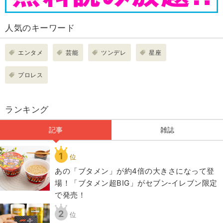
人気のキーワード
エンタメ
芸能
ツンデレ
星座
プロレス
ランキング
記事
雑誌
1
位
あの「ブタメン」が約4倍の大きさになって登
場！「ブタメン超BIG」がセブン‐イレブン限定
で発売！
2
位