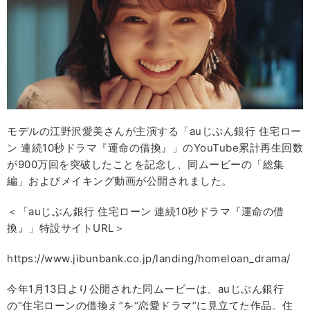
モデルの江野沢愛美さんが主演する「auじぶん銀行 住宅ロー
ン 連続10秒ドラマ『運命の借換』」のYouTube累計再生回数
が900万回を突破したことを記念し、同ムービーの「総集
編」およびメイキング動画が公開されました。
＜「auじぶん銀行 住宅ローン 連続10秒ドラマ『運命の借
換』」特設サイトURL＞
https://www.jibunbank.co.jp/landing/homeloan_drama/
今年1月13日より公開された同ムービーは、auじぶん銀行
の“住宅ローンの借換え”を“恋愛ドラマ”に見立てた作品。住