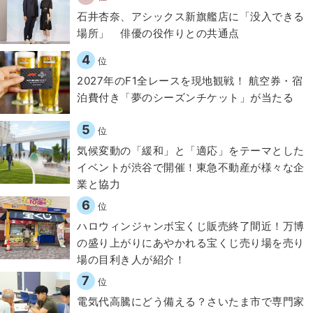
石井杏奈、アシックス新旗艦店に「没入できる
場所」 俳優の役作りとの共通点
4
位
2027年のF1全レースを現地観戦！ 航空券・宿
泊費付き「夢のシーズンチケット」が当たる
5
位
気候変動の「緩和」と「適応」をテーマとした
イベントが渋谷で開催！東急不動産が様々な企
業と協力
6
位
ハロウィンジャンボ宝くじ販売終了間近！万博
の盛り上がりにあやかれる宝くじ売り場を売り
場の目利き人が紹介！
7
位
電気代高騰にどう備える？さいたま市で専門家