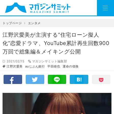
トップページ
エンタメ
江野沢愛美が主演する“住宅ローン擬人
化”恋愛ドラマ、YouTube累計再生回数900
万回で総集編＆メイキング公開
2021/02/15
マガジンサミット編集部
江野沢愛美
auじぶん銀行
平田雄也
運命の借換