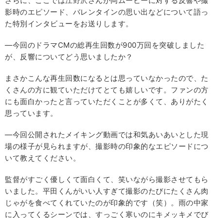
さらに、ここでは江野沢さんが同ムービーに対する反響や撮
影時のエピソード、バレンタインの思い出などについて語っ
た特別インタビューをお送りします。
―今回のドラマCMの総再生回数が900万回を突破しました
が、反響についてどう思いましたか？
まさかこんな再生回数になるとは思っていなかったので、た
くさんの方に観ていただけてとても嬉しいです。ファンの方
にも面白かったと言っていただくことが多くて、ありがたく
思っています。
―今回公開されたメイキング動画では和気あいあいとした現
場の様子が見られますが、撮影時の印象的なエピソードにつ
いて教えてください。
監督がすごく優しくて面白くて、笑いながら撮影させてもら
いました。平田くんがいい人すぎて撮影のたびにたくさん肉
じゃがを食べてくれていたのが印象的です（笑）。雨の中家
に入ってくるシーンでは、すっごく寒いのにキメッキメでび