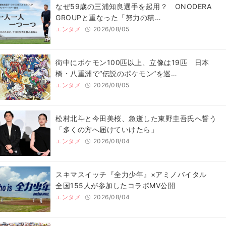
なぜ59歳の三浦知良選手を起用？ ONODERA
GROUPと重なった「努力の積…
エンタメ
2026/08/05
街中にポケモン100匹以上、立像は19匹 日本
橋・八重洲で“伝説のポケモン”を巡…
エンタメ
2026/08/05
松村北斗と今田美桜、急逝した東野圭吾氏へ誓う
「多くの方へ届けていけたら」
エンタメ
2026/08/04
スキマスイッチ『全力少年』×アミノバイタル
全国155人が参加したコラボMV公開
エンタメ
2026/08/04