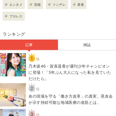
エンタメ
芸能
ツンデレ
星座
プロレス
ランキング
記事
雑誌
1
位
乃木坂46・賀喜遥香が週刊少年チャンピオン
に登場！「5年ぶん大人になった私を見ていた
だけたら」
2
位
​命の現場を守る「働き方改革」の真実。晃友会
が示す持続可能な地域医療の道筋とは。
3
位