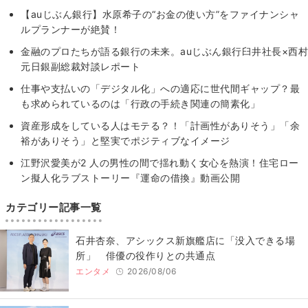
【auじぶん銀行】水原希子の“お金の使い方”をファイナンシャ
ルプランナーが絶賛！
金融のプロたちが語る銀行の未来。auじぶん銀行臼井社長×西村
元日銀副総裁対談レポート
仕事や支払いの「デジタル化」への適応に世代間ギャップ？最
も求められているのは「行政の手続き関連の簡素化」
資産形成をしている人はモテる？！「計画性がありそう」「余
裕がありそう」と堅実でポジティブなイメージ
江野沢愛美が2 人の男性の間で揺れ動く女心を熱演！住宅ロー
ン擬人化ラブストーリー『運命の借換』動画公開
カテゴリー記事一覧
石井杏奈、アシックス新旗艦店に「没入できる場
所」 俳優の役作りとの共通点
エンタメ
2026/08/06