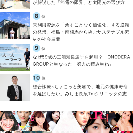
が解説した「節電の限界」と太陽光の選び方
8
位
​​未利用資源を「余すことなく価値化」する逆転
の発想。福島・南相馬から挑むサステナブル素
材の社会展開​
9
位
なぜ59歳の三浦知良選手を起用？ ONODERA
GROUPと重なった「努力の積み重ね」
10
位
総合診療×ちょこっと美容で、地元の健康寿命
を延ばしたい。みしま長泉Tmクリニックの志