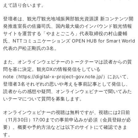
えて語り合います。
登壇者は、観光庁観光地域振興部観光資源課 新コンテンツ開
発推進室長の佐藤司氏、国内最大級のインバウンド観光情報
サイトを運営する「やまとごころ」代表取締役の村山慶輔
氏、NTTコミュニケーションズ OPEN HUB for Smart World
代表の戸松正剛氏の3名。
また、オンラインウェビナーのトークテーマは読者からの質
問を基に決定。観光DXの情報発信をしている
note（https://digital-x-project-gov.note.jp/）において、
登壇者3名それぞれの思いや考えを事前記事として発信し、
読者からの感想や疑問、オンラインウェビナーで聞いてみた
いテーマについて質問を募集します。
オンラインウェビナーの視聴は無料ですが、視聴には2日前
（11月30日）17:00までの事前申込みが必須（会員登録が必
要）。概要や予約方法などは以下のサイトにて確認できま
す。