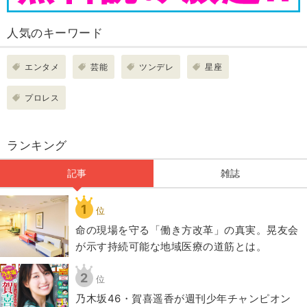
人気のキーワード
エンタメ
芸能
ツンデレ
星座
プロレス
ランキング
記事
雑誌
1
位
​命の現場を守る「働き方改革」の真実。晃友会
が示す持続可能な地域医療の道筋とは。
2
位
乃木坂46・賀喜遥香が週刊少年チャンピオン