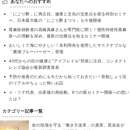
あなたへのおすすめ
「にごり酢」に再注目。健康と文化の交差点を探る特別セミナ
ー。日本最大級の「にごり酢まつり」も今後開催
蕁麻疹経験者の高橋真麻さんが専門医に聞く！慢性特発性蕁麻
疹への理解を深め、最新の治療法を知るセミナー開催
おいしくて海にやさしい！未利用魚を使用したサステナブルな
「勝浦ブルーバーガー」登場
40代からの目の健康と“アイフレイル”対策に注目、コンタクト
レンズ協会が最新調査発表
予防や改善のためにも今だから知っておきたい！骨粗しょう症
のリアルやちょっと怖いお話
イ・リナ代表、出産後の再始動。6つの新セミナー開催への想い
とは？
カテゴリー記事一覧
​命の現場を守る「働き方改革」の真実。晃友会が