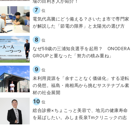
場の目利き人が紹介！
7
位
電気代高騰にどう備える？さいたま市で専門家
が解説した「節電の限界」と太陽光の選び方
8
位
なぜ59歳の三浦知良選手を起用？ ONODERA
GROUPと重なった「努力の積み重ね」
9
位
​​未利用資源を「余すことなく価値化」する逆転
の発想。福島・南相馬から挑むサステナブル素
材の社会展開​
10
位
総合診療×ちょこっと美容で、地元の健康寿命
を延ばしたい。みしま長泉Tmクリニックの志