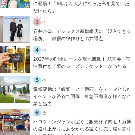
に登場！「5年ぶん大人になった私を見ていた
だけたら」
3
位
石井杏奈、アシックス新旗艦店に「没入できる
場所」 俳優の役作りとの共通点
4
位
2027年のF1全レースを現地観戦！ 航空券・宿
泊費付き「夢のシーズンチケット」が当たる
5
位
気候変動の「緩和」と「適応」をテーマとした
イベントが渋谷で開催！東急不動産が様々な企
業と協力
6
位
ハロウィンジャンボ宝くじ販売終了間近！万博
の盛り上がりにあやかれる宝くじ売り場を売り