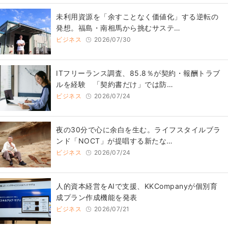
​​未利用資源を「余すことなく価値化」する逆転の
発想。福島・南相馬から挑むサステ…
ビジネス
2026/07/30
ITフリーランス調査、85.8％が契約・報酬トラブ
ルを経験 「契約書だけ」では防…
ビジネス
2026/07/24
​夜の30分で心に余白を生む。ライフスタイルブラ
ンド「NOCT」が提唱する新たな…
ビジネス
2026/07/24
人的資本経営をAIで支援、KKCompanyが個別育
成プラン作成機能を発表
ビジネス
2026/07/21