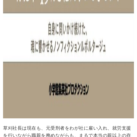
草刈社長は現在も、元受刑者をわが社に雇い入れ、就労支援
を行いながら職親を務めながらも、まるで本当の親以上の存