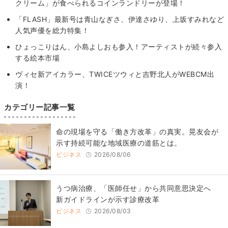
クリーム」が食べられるコインランドリーが登場！
「FLASH」最新号は青山なぎさ、伊達さゆり、上坂すみれなど
人気声優を総力特集！
ひょっこりはん、小島よしおも参入！アーティストが続々参入
する絵本市場
ヴィセ新アイカラー、TWICEツウィと吉野北人がWEBCM出
演！
カテゴリー記事一覧
​命の現場を守る「働き方改革」の真実。晃友会が
示す持続可能な地域医療の道筋とは。
ビジネス
2026/08/06
うつ病治療、「医師任せ」から共同意思決定へ
新ガイドラインが示す診療改革
ビジネス
2026/08/03