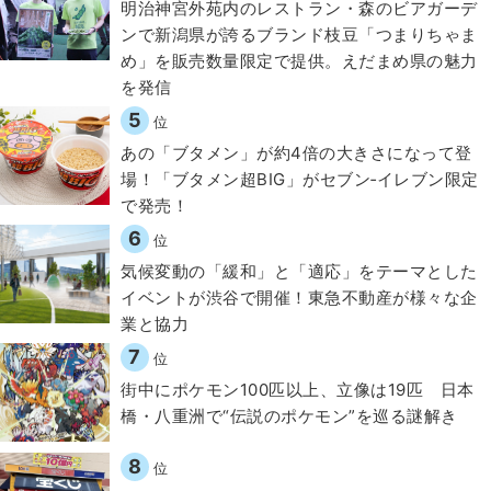
明治神宮外苑内のレストラン・森のビアガーデ
ンで新潟県が誇るブランド枝豆「つまりちゃま
め」を販売数量限定で提供。えだまめ県の魅力
を発信
5
位
あの「ブタメン」が約4倍の大きさになって登
場！「ブタメン超BIG」がセブン‐イレブン限定
で発売！
6
位
気候変動の「緩和」と「適応」をテーマとした
イベントが渋谷で開催！東急不動産が様々な企
業と協力
7
位
街中にポケモン100匹以上、立像は19匹 日本
橋・八重洲で“伝説のポケモン”を巡る謎解き
8
位