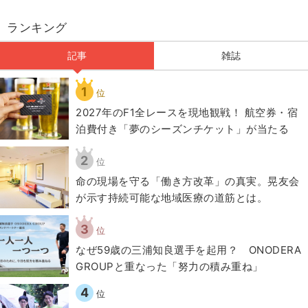
ランキング
記事
雑誌
1
位
2027年のF1全レースを現地観戦！ 航空券・宿
泊費付き「夢のシーズンチケット」が当たる
2
位
​命の現場を守る「働き方改革」の真実。晃友会
が示す持続可能な地域医療の道筋とは。
3
位
なぜ59歳の三浦知良選手を起用？ ONODERA
GROUPと重なった「努力の積み重ね」
4
位