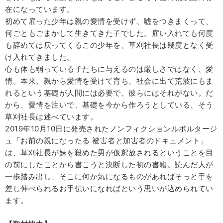
在になっています。
初めて雇った少年は親の愛情を受けず、嘘をつきまくって、
何ごともごまかして生きてきた子でした。雇い入れても何度
も辞めては戻ってくるこの少年を、草刈社長は幾度となく受
け入れてきました。
心も体も弱っている子たちに与えるのは厳しさではなく、愛
情。本来、親から愛情を受けて育ち、社会に出て荒波にもま
れるという基礎が人間には必要で、彼らにはそれがない。だ
から、愛情を注いで、基礎を今から作ろうとしている、そう
草刈社長は述べています。
2019年10月10日に発売されたノンフィクションルポルタージ
ュ「お前の親になったる 被害者と加害者のドキュメント」
は、草刈社長が妹を殺めた男が仮釈放されるということを目
の前にしたことから書こうと決断した初の書籍。読んだ人が
一歩踏み出し、そこに何か気になるものがあればそっと手を
差し伸べられるお手伝いになればという思いが込められてい
ます。