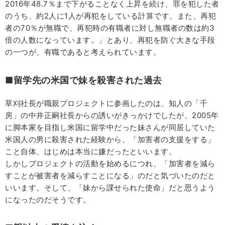
2016年48.7％まで下がることなく上昇を続け、罪を犯した者
のうち、約2人に1人が再犯をしている計算です。また、再犯
者の70％が無職で、再犯時の有職者に対し無職者の数は約3
倍の人数になっています。」とあり、再犯を防ぐ大きな手段
の一つが、有職であると考えられています。
■留学先の米国で妹を殺害された過去
草刈社長が職親プロジェクトに参画したのは、知人の「千
房」の中井正嗣社長からの誘いがきっかけでしたが、2005年
に脚本家を目指し米国に留学中だった妹さんが同居していた
米国人の男に殺害された経験から、「加害者の支援をする」
こと自体、はじめは本当に嫌だったといいます。
しかしプロジェクトの活動を始めるにつれ、「加害者を減ら
すことが被害者を減らすことになる」のだと気づいたのだと
いいます。そして、「妹から課せられた使命」だと思うよう
になったのだそうです。