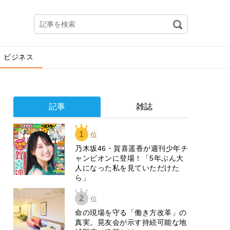
ビジネス
記事
雑誌
1
位
乃木坂46・賀喜遥香が週刊少年チ
ャンピオンに登場！「5年ぶん大
人になった私を見ていただけた
ら」
2
位
​命の現場を守る「働き方改革」の
真実。晃友会が示す持続可能な地