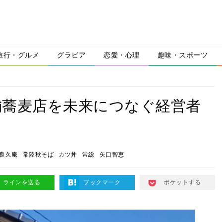
旅行・グルメ
グラビア
恋愛・心理
趣味・スポーツ
舗蕎麦店を未来につなぐ経営者
良久庵
常陸秋そば
カツ丼
常総
矢口智恵
ラインを送る
ブックマーク
ポケットする