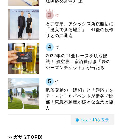
域医療の道筋とは。
3
位
石井杏奈、アシックス新旗艦店に
「没入できる場所」 俳優の役作
りとの共通点
4
位
2027年のF1全レースを現地観
戦！ 航空券・宿泊費付き「夢の
シーズンチケット」が当たる
5
位
気候変動の「緩和」と「適応」を
テーマとしたイベントが渋谷で開
催！東急不動産が様々な企業と協
力
ベスト10を表示
マガサミTOPIX