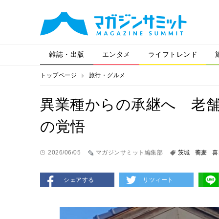
雑誌・出版
エンタメ
ライフトレンド
トップページ
旅行・グルメ
異業種からの承継へ 老
の覚悟
2026/06/05
マガジンサミット編集部
茨城
蕎麦
喜
シェアする
リツィート