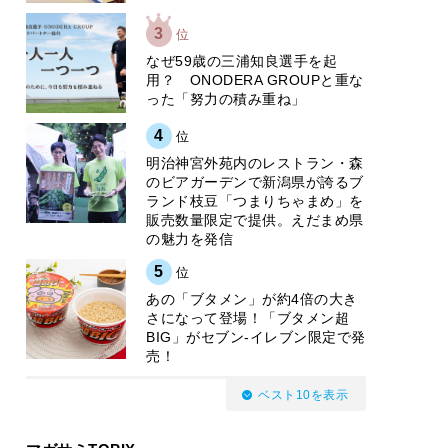
3
位
なぜ59歳の三浦知良選手を起
用？ ONODERA GROUPと重な
った「努力の積み重ね」
4
位
明治神宮外苑内のレストラン・森
のビアガーデンで新潟県が誇るブ
ランド枝豆「つまりちゃまめ」を
販売数量限定で提供。えだまめ県
の魅力を発信
5
位
あの「ブタメン」が約4倍の大き
さになって登場！「ブタメン超
BIG」がセブン‐イレブン限定で発
売！
ベスト10を表示