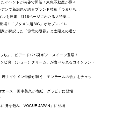
したイベントが渋谷で開催！東急不動産が様々…
ーデンで新潟県が誇るブランド枝豆「つまりち…
イルを披露！計18ページにわたる大特集…
登場！「ブタメン超BIG」がセブン‐イレ…
門家が解説した「節電の限界」と太陽光の選び…
もっち」、ビアードパパ発ギフトスイーツ登場！
ゾンビ臭 （シュー）クリーム」が食べられるコインランド
！若手イケメン俳優が唄う「モンテールの歌」をチェッ
絶対エース・田中美久が表紙、グラビアに登場！
ド
身を包み「VOGUE JAPAN」に登場