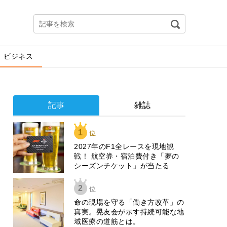
ビジネス
記事
雑誌
1
位
2027年のF1全レースを現地観
戦！ 航空券・宿泊費付き「夢の
シーズンチケット」が当たる
2
位
​命の現場を守る「働き方改革」の
真実。晃友会が示す持続可能な地
域医療の道筋とは。