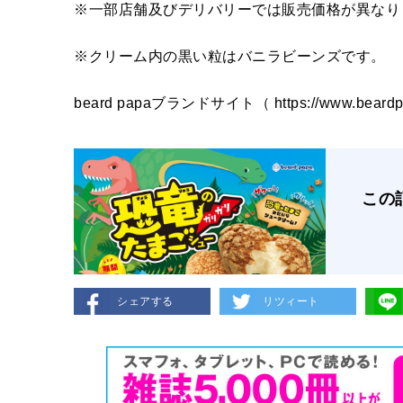
※一部店舗及びデリバリーでは販売価格が異なり
※クリーム内の黒い粒はバニラビーンズです。
beard papaブランドサイト（ https://www.beardpa
この
シェアする
リツィート