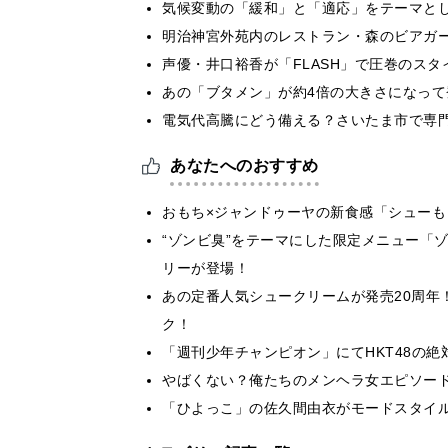
気候変動の「緩和」と「適応」をテーマと
明治神宮外苑内のレストラン・森のビアガ
声優・井口裕香が「FLASH」で圧巻のスタ
あの「ブタメン」が約4倍の大きさになって
電気代高騰にどう備える？さいたま市で専
あなたへのおすすめ
おもち×ジャンドゥーヤの新食感「シュー
“ゾンビ臭”をテーマにした限定メニュー「
リーが登場！
あの定番人気シュークリームが発売20周年
ク！
「週刊少年チャンピオン」にてHKT48の
やばくない？俺たちのメンヘラ女エピソー
「ひよっこ」の佐久間由衣がモードスタイルに