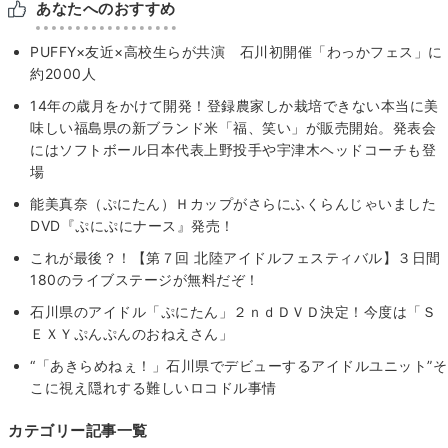
あなたへのおすすめ
PUFFY×友近×高校生らが共演 石川初開催「わっかフェス」に
約2000人
14年の歳月をかけて開発！登録農家しか栽培できない本当に美
味しい福島県の新ブランド米「福、笑い」が販売開始。発表会
にはソフトボール日本代表上野投手や宇津木ヘッドコーチも登
場
能美真奈（ぷにたん）Ｈカップがさらにふくらんじゃいました
DVD『ぷにぷにナース』発売！
これが最後？！【第７回 北陸アイドルフェスティバル】３日間
180のライブステージが無料だぞ！
石川県のアイドル「ぷにたん」２ｎｄＤＶＤ決定！今度は「Ｓ
ＥＸＹぷんぷんのおねえさん」
“「あきらめねぇ！」石川県でデビューするアイドルユニット”そ
こに視え隠れする難しいロコドル事情
カテゴリー記事一覧