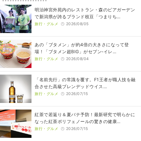
明治神宮外苑内のレストラン・森のビアガーデン
で新潟県が誇るブランド枝豆「つまりち…
旅行・グルメ
2026/08/05
あの「ブタメン」が約4倍の大きさになって登
場！「ブタメン超BIG」がセブン‐イレ…
旅行・グルメ
2026/08/04
​​「名前先行」の常識を覆す。F1王者が職人技を融
合させた高級ブレンデッドウイス…
旅行・グルメ
2026/07/15
紅茶で若返り＆夏バテ予防！最新研究で明らかに
なった紅茶ポリフェノールの驚きの健康…
旅行・グルメ
2026/07/15