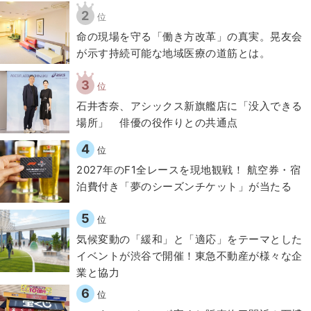
2
位
​命の現場を守る「働き方改革」の真実。晃友会
が示す持続可能な地域医療の道筋とは。
3
位
石井杏奈、アシックス新旗艦店に「没入できる
場所」 俳優の役作りとの共通点
4
位
2027年のF1全レースを現地観戦！ 航空券・宿
泊費付き「夢のシーズンチケット」が当たる
5
位
気候変動の「緩和」と「適応」をテーマとした
イベントが渋谷で開催！東急不動産が様々な企
業と協力
6
位