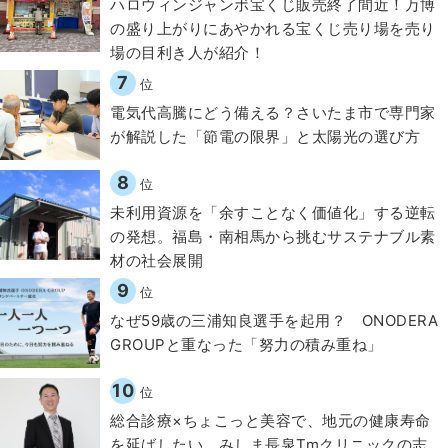
ハロウィンジャンボ宝くじ販売終了間近！万博
の盛り上がりにあやかれる宝くじ売り場を売り
場の目利き人が紹介！
7
位
電気代高騰にどう備える？さいたま市で専門家
が解説した「節電の限界」と太陽光の選び方
8
位
​​未利用資源を「余すことなく価値化」する逆転
の発想。福島・南相馬から挑むサステナブル素
材の社会展開​
9
位
なぜ59歳の三浦知良選手を起用？ ONODERA
GROUPと重なった「努力の積み重ね」
10
位
総合診療×ちょこっと美容で、地元の健康寿命
を延ばしたい。みしま長泉Tmクリニックの志