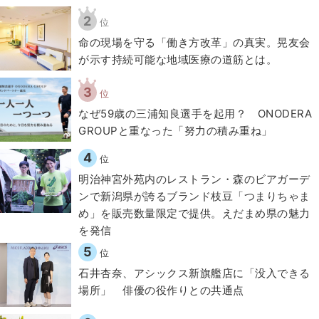
2
位
​命の現場を守る「働き方改革」の真実。晃友会
が示す持続可能な地域医療の道筋とは。
3
位
なぜ59歳の三浦知良選手を起用？ ONODERA
GROUPと重なった「努力の積み重ね」
4
位
明治神宮外苑内のレストラン・森のビアガーデ
ンで新潟県が誇るブランド枝豆「つまりちゃま
め」を販売数量限定で提供。えだまめ県の魅力
を発信
5
位
石井杏奈、アシックス新旗艦店に「没入できる
場所」 俳優の役作りとの共通点