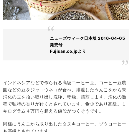
ニューズウィーク日本版 2016-04-05
発売号
Fujisan.co.jpより
インドネシアなどで作られる高級コーヒー豆。コーヒー豆農
園などの豆をジャコウネコが食べ、排泄したうんこをから未
消化の豆を拾い取り出し洗浄、乾燥、焙煎します。消化の過
程で独特の香りが付くとされています。希少であり高級。１
キログラム４万円を超える値段がつくそうです。
同様にうんこから取り出したタヌキコーヒー、ゾウコーヒー
も高級とされています。