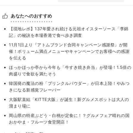
あなたへのおすすめ
【現地レポ】137年愛され続ける元祖オイスターソース「李錦
記」の秘訣を本場香港で食べ歩き調査
11月1日より『アトムブランド合同キャンペーン感謝祭』が開
催！ボリューム満点メニューやキャンペーンでお客様への感謝
を伝える
ほっかほっか亭から今年も「牛すき焼き弁当」が登場！1.5倍の
肉盛りで食欲を満たそう
韓国発の魔法の粉「プリンクルパウダー」が日本上陸！やみつ
きになる新感覚フレーバー
大阪駅直結「KITTE大阪」が誕生！新グルメスポットは大人の
溜まり場に
岡山県の特産ぶどう・白桃が定食に！？グルメフェア晴れの国
おかやま・フルーツ食堂開店！