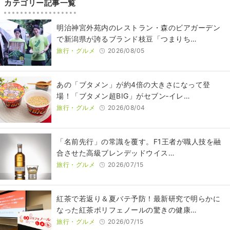
カテゴリー記事一覧
明治神宮外苑内のレストラン・森のビアガーデン
で新潟県が誇るブランド枝豆「つまりち…
旅行・グルメ
2026/08/05
あの「ブタメン」が約4倍の大きさになって登
場！「ブタメン超BIG」がセブン‐イレ…
旅行・グルメ
2026/08/04
​​「名前先行」の常識を覆す。F1王者が職人技を融
合させた高級ブレンデッドウイス…
旅行・グルメ
2026/07/15
紅茶で若返り＆夏バテ予防！最新研究で明らかに
なった紅茶ポリフェノールの驚きの健康…
旅行・グルメ
2026/07/15