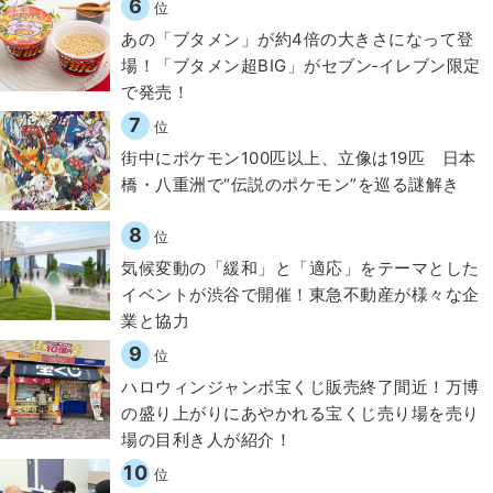
6
位
あの「ブタメン」が約4倍の大きさになって登
場！「ブタメン超BIG」がセブン‐イレブン限定
で発売！
7
位
街中にポケモン100匹以上、立像は19匹 日本
橋・八重洲で“伝説のポケモン”を巡る謎解き
8
位
気候変動の「緩和」と「適応」をテーマとした
イベントが渋谷で開催！東急不動産が様々な企
業と協力
9
位
ハロウィンジャンボ宝くじ販売終了間近！万博
の盛り上がりにあやかれる宝くじ売り場を売り
場の目利き人が紹介！
10
位