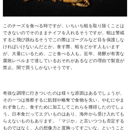
このチーズを食べる時ですが、いちいち蛆を取り除くことは
できないのでそのままナイフを入れるそうですが、蛆は警戒
すると飛び跳ねるそうでこの際はゴーグルなど目を保護しな
ければいけないんだとか。食す際、蛆をどかす人もいます
が、大量にいるため、ごと食べる人も。近年、発酵が有害な
腐敗レベルまで達しているおそれがあるなどの理由で製造が
禁止。闇で買うしかないそうです。
奇抜な調理に行きついたのは様々な原因はあるでしょうが、
その一つは推察するに飢饉や略奪で食物を失い、やむにやま
れず食した、食すために加工してこれらを獲得したのでしょ
う。日本食だってエグいものはあり、海外から受け入れても
らえないものもあります。「マジか」と言いつつも否定する
ものではなく、人の想像力と度胸ってすごいな、ということ