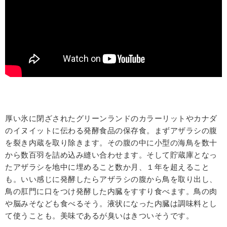
厚い氷に閉ざされたグリーンランドのカラーリットやカナダ
のイヌイットに伝わる発酵食品の保存食。まずアザラシの腹
を裂き内蔵を取り除きます。その腹の中に小型の海鳥を数十
から数百羽を詰め込み縫い合わせます。そして貯蔵庫となっ
たアザラシを地中に埋めること数か月、１年を超えること
も。いい感じに発酵したらアザラシの腹から鳥を取り出し、
鳥の肛門に口をつけ発酵した内臓をすすり食べます。鳥の肉
や脳みそなども食べるそう。液状になった内臓は調味料とし
て使うことも。美味であるが臭いはきついそうです。