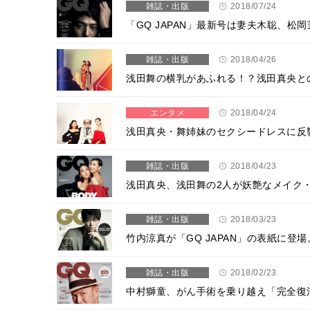
雑誌・出版
2018/07/24
「GQ JAPAN」最新号は妻夫木聡、
雑誌・出版
2018/04/26
浅田舞の横乳があふれる！？浅田真央と
エンタメ
2018/04/24
浅田真央・舞姉妹のセクシードレスに反
雑誌・出版
2018/04/23
浅田真央、浅田舞の2人が妖艶なメイク
雑誌・出版
2018/03/23
竹内涼真が「GQ JAPAN」の表紙に
雑誌・出版
2018/02/23
中村獅童、がん手術を乗り越え「完全復