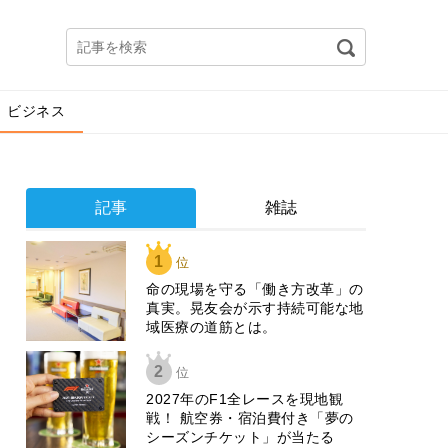
ビジネス
記事
雑誌
1
位
​命の現場を守る「働き方改革」の
真実。晃友会が示す持続可能な地
域医療の道筋とは。
2
位
2027年のF1全レースを現地観
戦！ 航空券・宿泊費付き「夢の
シーズンチケット」が当たる