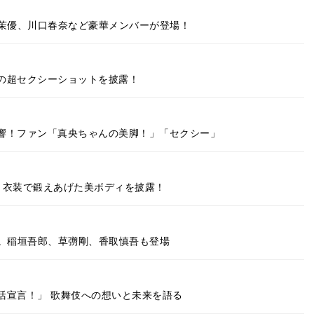
松岡茉優、川口春奈など豪華メンバーが登場！
の超セクシーショットを披露！
響！ファン「真央ちゃんの美脚！」「セクシー」
・衣装で鍛えあげた美ボディを披露！
登場。稲垣吾郎、草彅剛、香取慎吾も登場
活宣言！」 歌舞伎への想いと未来を語る