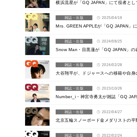
横浜流星が「GQ JAPAN」にて役者
雑誌・出版
2025/04/19
Mrs. GREEN APPLEが「GQ JA
雑誌・出版
2024/08/25
Snow Man・目黒蓮が「GQ JAPA
雑誌・出版
2024/02/28
大谷翔平が、ドジャースへの移籍や自身
雑誌・出版
2023/10/26
Number_i・神宮寺勇太が雑誌「GQ 
雑誌・出版
2022/04/27
北京五輪スノーボード金メダリストの平野
雑誌・出版
2022/02/24