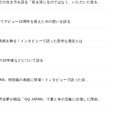
としての生き方を語る「役を演じるのではなく、いただいた役を…
PAN」にてデビュー10周年を迎えた今の想いを語る
N」の表紙を飾る！インタビューで語った意外な過去とは
の10年後などについて語る
JAPAN」特別版の表紙に登場！インタビューで語った自…
歩夢が雑誌「GQ JAPAN」で夏と冬の五輪に出場した理由…