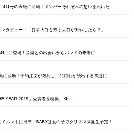
AN」4月号の表紙に登場！メンバーそれぞれの想いを訊いた…
独占インタビュー！「打者大谷と投手大谷が対戦したら？」
 JAPAN」に登場！音楽との出会いからバンドの未来に…
、特集に登場！予約注文が殺到し、品切れが続出する事態に
HE YEAR 2019」受賞者を特集！Kin…
のイベントに出席！BABYは女の子でクリスマス誕生予定！