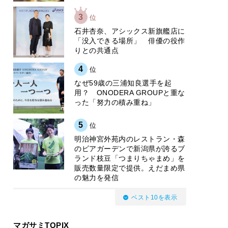
3
位
石井杏奈、アシックス新旗艦店に
「没入できる場所」 俳優の役作
りとの共通点
4
位
なぜ59歳の三浦知良選手を起
用？ ONODERA GROUPと重な
った「努力の積み重ね」
5
位
明治神宮外苑内のレストラン・森
のビアガーデンで新潟県が誇るブ
ランド枝豆「つまりちゃまめ」を
販売数量限定で提供。えだまめ県
の魅力を発信
ベスト10を表示
マガサミTOPIX