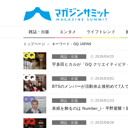
雑誌・出版
エンタメ
ライフトレンド
トップページ
キーワード：GQ JAPAN
雑誌・出版
2026/04/25
宇多田ヒカルが「GQ クリエイティビティ・
雑誌・出版
2026/03/01
BTSのメンバーが活動休止後初めて7人で
雑誌・出版
2026/01/23
表紙を飾るのは Number_i・平野紫耀！
雑誌・出版
2025/08/26