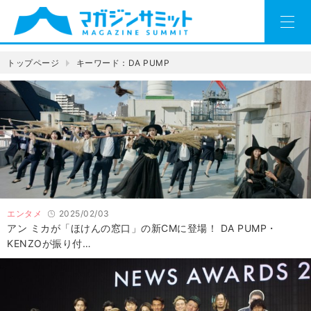
トップページ
キーワード：DA PUMP
エンタメ
2025/02/03
アン ミカが「ほけんの窓口」の新CMに登場！ DA PUMP・
KENZOが振り付…