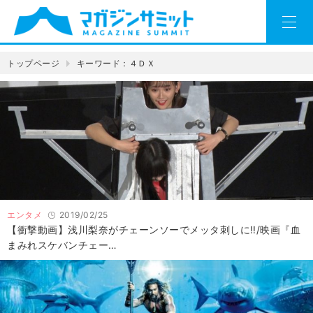
トップページ
キーワード：４ＤＸ
エンタメ
2019/02/25
【衝撃動画】浅川梨奈がチェーンソーでメッタ刺しに‼/映画『血
まみれスケバンチェー…