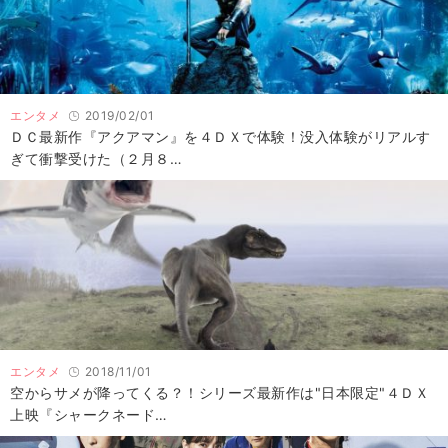
エンタメ
2019/02/01
ＤＣ最新作『アクアマン』を４ＤＸで体験！没入体験がリアルす
ぎて衝撃受けた（２月８…
エンタメ
2018/11/01
空からサメが降ってくる？！シリーズ最新作は"日本限定"４ＤＸ
上映『シャークネード…