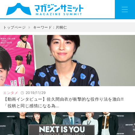
トップページ
キーワード：片桐仁
エンタメ
2019/11/29
【動画インタビュー】佐久間由衣が衝撃的な役作り法を激白‼
「役柄と同じ感情になる為…