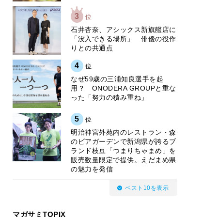
3
位
石井杏奈、アシックス新旗艦店に
「没入できる場所」 俳優の役作
りとの共通点
4
位
なぜ59歳の三浦知良選手を起
用？ ONODERA GROUPと重な
った「努力の積み重ね」
5
位
明治神宮外苑内のレストラン・森
のビアガーデンで新潟県が誇るブ
ランド枝豆「つまりちゃまめ」を
販売数量限定で提供。えだまめ県
の魅力を発信
ベスト10を表示
マガサミTOPIX