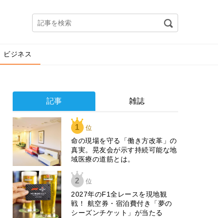
ビジネス
記事
雑誌
1
位
​命の現場を守る「働き方改革」の
真実。晃友会が示す持続可能な地
域医療の道筋とは。
2
位
2027年のF1全レースを現地観
戦！ 航空券・宿泊費付き「夢の
シーズンチケット」が当たる