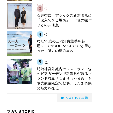
3
位
石井杏奈、アシックス新旗艦店に
「没入できる場所」 俳優の役作
りとの共通点
4
位
なぜ59歳の三浦知良選手を起
用？ ONODERA GROUPと重な
った「努力の積み重ね」
5
位
明治神宮外苑内のレストラン・森
のビアガーデンで新潟県が誇るブ
ランド枝豆「つまりちゃまめ」を
販売数量限定で提供。えだまめ県
の魅力を発信
ベスト10を表示
マガサミTOPIX