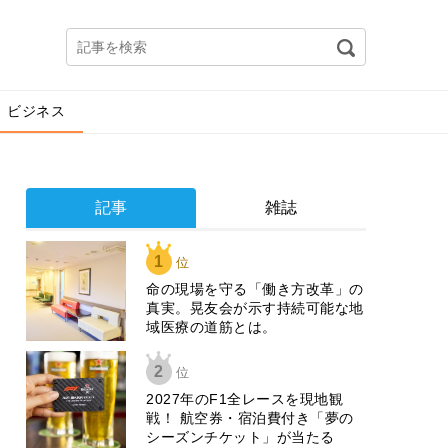
ビジネス
記事
雑誌
1
位
​命の現場を守る「働き方改革」の
真実。晃友会が示す持続可能な地
域医療の道筋とは。
2
位
2027年のF1全レースを現地観
戦！ 航空券・宿泊費付き「夢の
シーズンチケット」が当たる