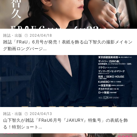
雑誌・出版
2024/04/18
雑誌「FRaU」6月号が発売！表紙を飾る山下智久の撮影メイキン
グ動画ロングバージ…
雑誌・出版
2024/04/13
山下智久が雑誌「FRaU6月号『JAXURY』特集号」の表紙を飾
る！特別ショート…