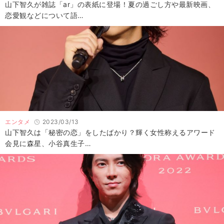
山下智久が雑誌「ar」の表紙に登場！夏の過ごし方や最新映画、
恋愛観などについて語…
エンタメ
2023/03/13
山下智久は「秘密の恋」をしたばかり？輝く女性称えるアワード
会見に森星、小谷真生子…