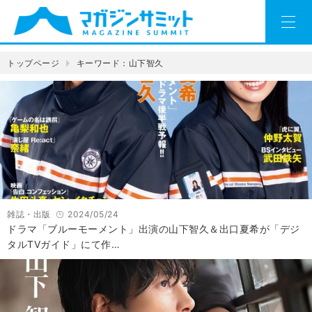
トップページ
キーワード：山下智久
雑誌・出版
2024/05/24
ドラマ「ブルーモーメント」出演の山下智久＆出口夏希が「デジ
タルTVガイド」にて作…