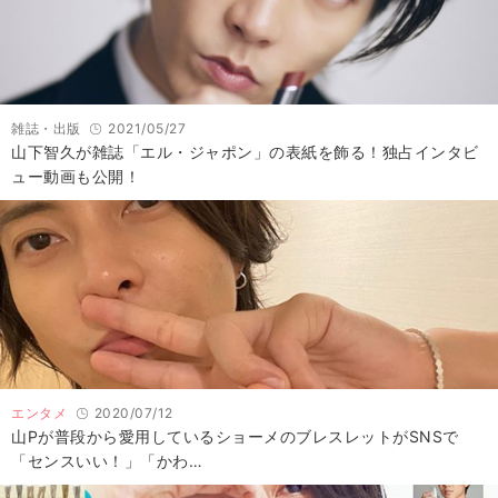
雑誌・出版
2021/05/27
山下智久が雑誌「エル・ジャポン」の表紙を飾る！独占インタビ
ュー動画も公開！
エンタメ
2020/07/12
山Pが普段から愛用しているショーメのブレスレットがSNSで
「センスいい！」「かわ…