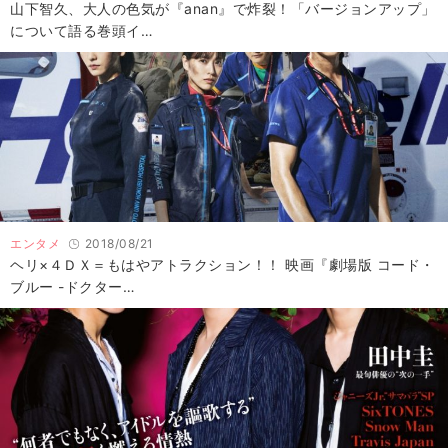
山下智久、大人の色気が『anan』で炸裂！「バージョンアップ」
について語る巻頭イ…
エンタメ
2018/08/21
ヘリ×４ＤＸ＝もはやアトラクション！！ 映画『劇場版 コード・
ブルー -ドクター…