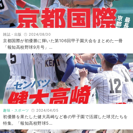
雑誌・出版
2024/08/30
京都国際が初優勝に輝いた第106回甲子園大会をまとめた一冊
「報知高校野球9月号」…
趣味・スポーツ
2024/04/05
初優勝を果たした健大高崎など春の甲子園で活躍した球児たちを
特集。「報知高校野球5…