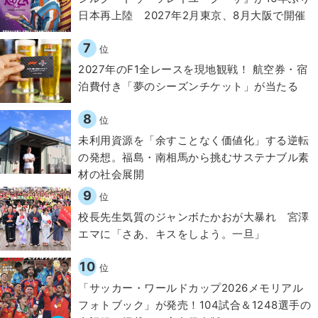
日本再上陸 2027年2月東京、8月大阪で開催
7
位
2027年のF1全レースを現地観戦！ 航空券・宿
泊費付き「夢のシーズンチケット」が当たる
8
位
​​未利用資源を「余すことなく価値化」する逆転
の発想。福島・南相馬から挑むサステナブル素
材の社会展開​
9
位
校長先生気質のジャンボたかおが大暴れ 宮澤
エマに「さあ、キスをしよう。一旦」
10
位
「サッカー・ワールドカップ2026メモリアル
フォトブック」が発売！104試合＆1248選手の