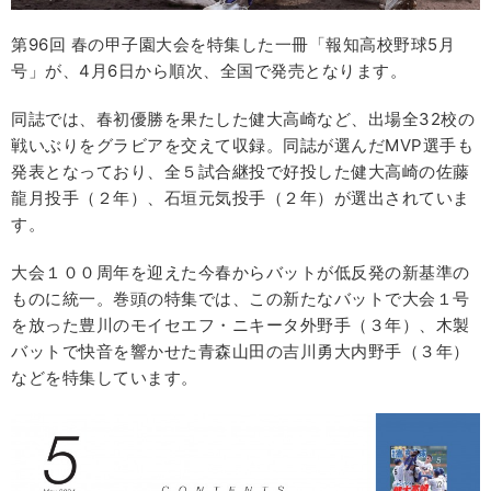
第96回 春の甲子園大会を特集した一冊「報知高校野球5月
号」が、4月6日から順次、全国で発売となります。
同誌では、春初優勝を果たした健大高崎など、出場全32校の
戦いぶりをグラビアを交えて収録。同誌が選んだMVP選手も
発表となっており、全５試合継投で好投した健大高崎の佐藤
龍月投手（２年）、石垣元気投手（２年）が選出されていま
す。
大会１００周年を迎えた今春からバットが低反発の新基準の
ものに統一。巻頭の特集では、この新たなバットで大会１号
を放った豊川のモイセエフ・ニキータ外野手（３年）、木製
バットで快音を響かせた青森山田の吉川勇大内野手（３年）
などを特集しています。