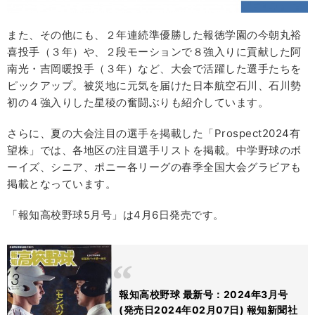
また、その他にも、２年連続準優勝した報徳学園の今朝丸裕
喜投手（３年）や、２段モーションで８強入りに貢献した阿
南光・吉岡暖投手（３年）など、大会で活躍した選手たちを
ピックアップ。被災地に元気を届けた日本航空石川、石川勢
初の４強入りした星稜の奮闘ぶりも紹介しています。
さらに、夏の大会注目の選手を掲載した「Prospect2024有
望株」では、各地区の注目選手リストを掲載。中学野球のボ
ーイズ、シニア、ポニー各リーグの春季全国大会グラビアも
掲載となっています。
「報知高校野球5月号」は4月6日発売です。
報知高校野球 最新号：2024年3月号
(発売日2024年02月07日) 報知新聞社