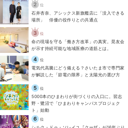
2
位
石井杏奈、アシックス新旗艦店に「没入できる
場所」 俳優の役作りとの共通点
3
位
​命の現場を守る「働き方改革」の真実。晃友会
が示す持続可能な地域医療の道筋とは。
4
位
電気代高騰にどう備える？さいたま市で専門家
が解説した「節電の限界」と太陽光の選び方
5
位
5000本のひまわりが街づくりの入口に。習志
野・鷺沼で「ひまわりキャンパスプロジェク
ト」始動
6
位
シルク・ドゥ・ソレイユ『クーザ』が16年ぶり