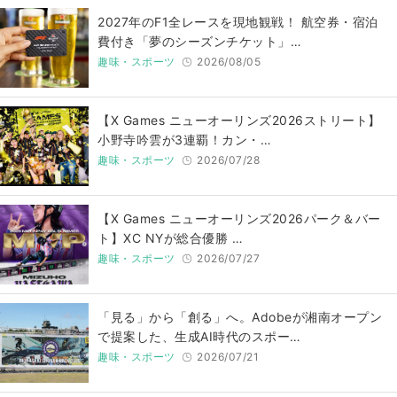
2027年のF1全レースを現地観戦！ 航空券・宿泊
費付き「夢のシーズンチケット」…
趣味・スポーツ
2026/08/05
【X Games ニューオーリンズ2026ストリート】
小野寺吟雲が3連覇！カン・…
趣味・スポーツ
2026/07/28
【X Games ニューオーリンズ2026パーク＆バー
ト】XC NYが総合優勝 …
趣味・スポーツ
2026/07/27
「見る」から「創る」へ。Adobeが湘南オープン
で提案した、生成AI時代のスポー…
趣味・スポーツ
2026/07/21