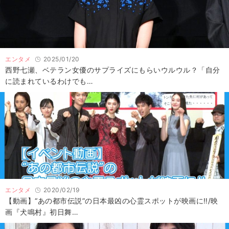
エンタメ
2025/01/20
西野七瀬、ベテラン女優のサプライズにもらいウルウル？「自分
に読まれているわけでも…
エンタメ
2020/02/19
【動画】“あの都市伝説”の日本最凶の心霊スポットが映画に‼/映
画『犬鳴村』初日舞…