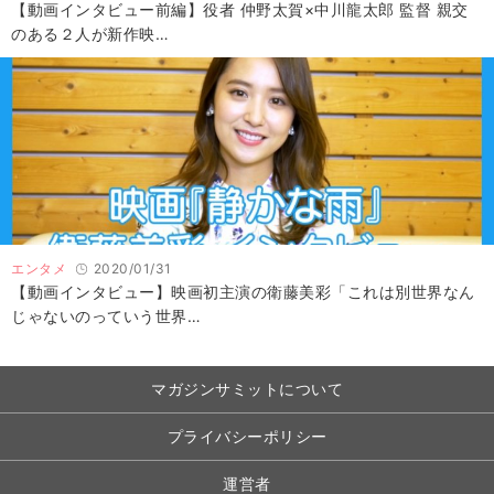
【動画インタビュー前編】役者 仲野太賀×中川龍太郎 監督 親交
のある２人が新作映…
エンタメ
2020/01/31
【動画インタビュー】映画初主演の衛藤美彩「これは別世界なん
じゃないのっていう世界…
マガジンサミットについて
プライバシーポリシー
運営者