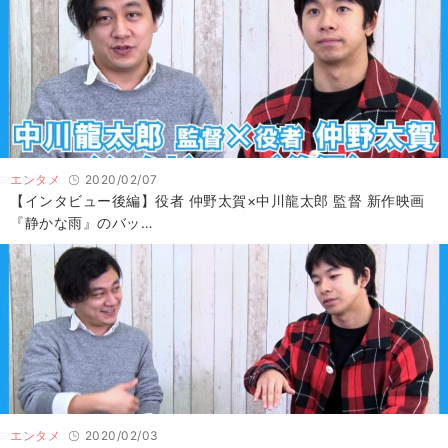
エンタメ
2020/02/07
【インタビュー後編】役者 仲野太賀×中川龍太郎 監督 新作映画
『静かな雨』のバッ…
エンタメ
2020/02/03