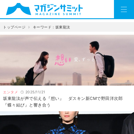
トップページ
キーワード：坂東龍汰
エンタメ
2025/11/21
坂東龍汰が声で伝える『想い』 ダスキン新CMで野田洋次郎
『蝶々結び』と響き合う