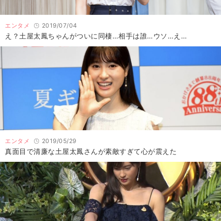
エンタメ
2019/07/04
え？土屋太鳳ちゃんがついに同棲…相手は誰…ウソ…え…
エンタメ
2019/05/29
真面目で清廉な土屋太鳳さんが素敵すぎて心が震えた