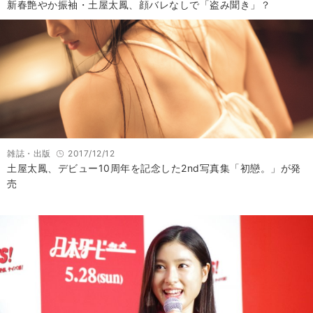
新春艶やか振袖・土屋太鳳、顔バレなしで「盗み聞き」？
雑誌・出版
2017/12/12
土屋太鳳、デビュー10周年を記念した2nd写真集「初戀。」が発
売