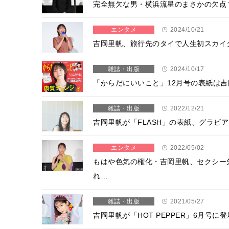
完全無欠な男・横浜流星のまさかの欠点
エンタメ
2024/10/21
吉岡里帆、旅行先のタイで人生初スカイ
雑誌・出版
2024/10/17
「からだにいいこと」12月号の表紙は
雑誌・出版
2022/12/21
吉岡里帆が「FLASH」の表紙、グラビ
エンタメ
2022/05/02
もはや色気の権化・吉岡里帆、セクシー
れ…
雑誌・出版
2021/05/27
吉岡里帆が「HOT PEPPER」6月号