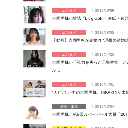
エンタメ
2019/09/09
吉岡里帆が雑誌「blt graph.」表
エンタメ
2019/08/05
【動画】吉岡里帆が結婚?! “理想の結婚式
エンタメ
2019/04/25
吉岡里帆が「視力を失った元警察官」と
ル…
エンタメ
2019/04/01
“カピバラ似”の吉岡里帆、HIKAKIN
雑誌・出版
2019/03/04
吉岡里帆、第5回カバーガール大賞「2