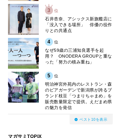
3
位
石井杏奈、アシックス新旗艦店に
「没入できる場所」 俳優の役作
りとの共通点
4
位
なぜ59歳の三浦知良選手を起
用？ ONODERA GROUPと重な
った「努力の積み重ね」
5
位
明治神宮外苑内のレストラン・森
のビアガーデンで新潟県が誇るブ
ランド枝豆「つまりちゃまめ」を
販売数量限定で提供。えだまめ県
の魅力を発信
ベスト10を表示
マガサミTOPIX