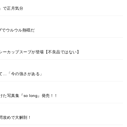
」で正月気分
ブでウルウル熱唱だ
シーカップスープが登場【不良品ではない】
て…「今の強さがある」
た写真集『so long』発売！！
問攻めで大解剖！