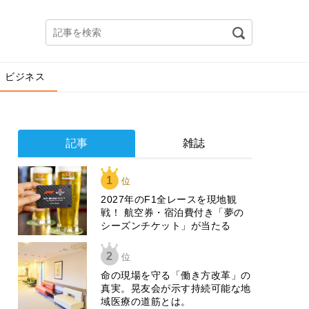
ビジネス
記事
雑誌
1
位
2027年のF1全レースを現地観
戦！ 航空券・宿泊費付き「夢の
シーズンチケット」が当たる
2
位
​命の現場を守る「働き方改革」の
真実。晃友会が示す持続可能な地
域医療の道筋とは。