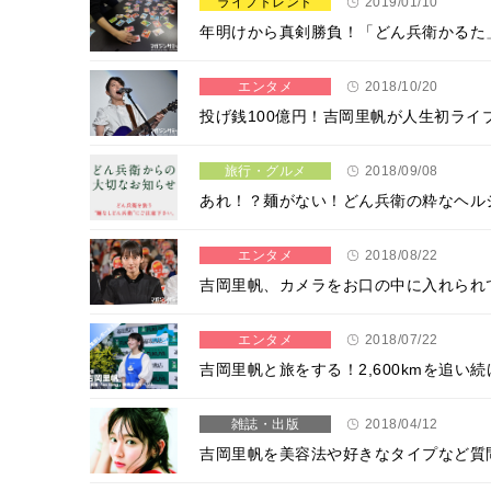
ライフトレンド
2019/01/10
年明けから真剣勝負！「どん兵衛かるた
エンタメ
2018/10/20
投げ銭100億円！吉岡里帆が人生初ライ
旅行・グルメ
2018/09/08
あれ！？麺がない！どん兵衛の粋なヘル
エンタメ
2018/08/22
吉岡里帆、カメラをお口の中に入れられ
エンタメ
2018/07/22
吉岡里帆と旅をする！2,600kmを追い続け
雑誌・出版
2018/04/12
吉岡里帆を美容法や好きなタイプなど質