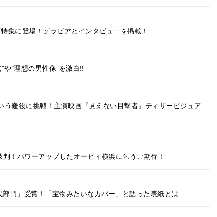
紙・巻頭特集に登場！グラビアとインタビューを掲載！
”や“理想の男性像”を激白‼
いう難役に挑戦！主演映画『見えない目撃者』ティザービジュア
が太鼓判！パワーアップしたオービィ横浜に乞うご期待！
0代部門」受賞！「宝物みたいなカバー」と語った表紙とは