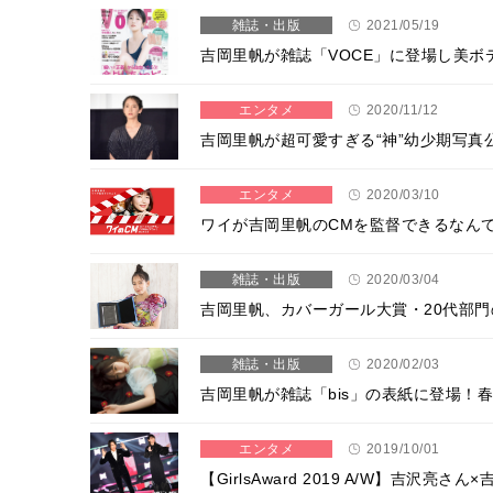
雑誌・出版
2021/05/19
吉岡里帆が雑誌「VOCE」に登場し美ボディの
エンタメ
2020/11/12
吉岡里帆が超可愛すぎる“神”幼少期写真
エンタメ
2020/03/10
ワイが吉岡里帆のCMを監督できるなん
雑誌・出版
2020/03/04
吉岡里帆、カバーガール大賞・20代部門
雑誌・出版
2020/02/03
吉岡里帆が雑誌「bis」の表紙に登場！
エンタメ
2019/10/01
【GirlsAward 2019 A/W】吉沢