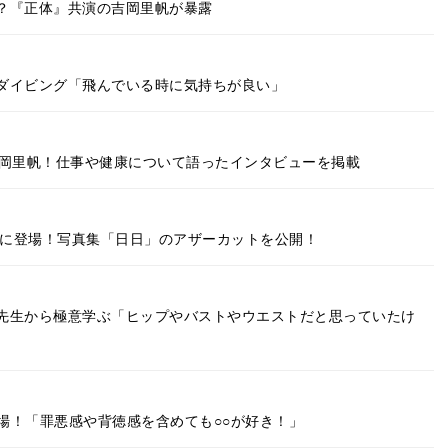
？『正体』共演の吉岡里帆が暴露
ダイビング「飛んでいる時に気持ちが良い」
吉岡里帆！仕事や健康について語ったインタビューを掲載
アに登場！写真集「日日」のアザーカットを公開！
先生から極意学ぶ「ヒップやバストやウエストだと思っていたけ
に登場！「罪悪感や背徳感を含めても○○が好き！」