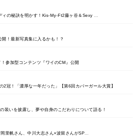
秘訣を明かす！Kis-My-Ft2藤ヶ谷＆Sexy …
公開！最新写真集に入るかも！？
て！参加型コンテンツ『ワイのCM』公開
の2冠！「濃厚な一年だった」【第6回カバーガール大賞】
春の装いを披露し、夢や自身のこだわりについて語る！
亮さん×吉岡里帆さん、中川大志さん×波留さんがSP…