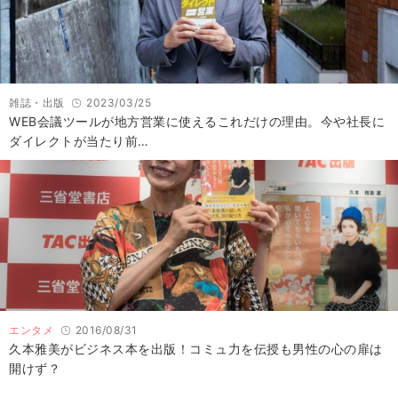
雑誌・出版
2023/03/25
WEB会議ツールが地方営業に使えるこれだけの理由。今や社長に
ダイレクトが当たり前…
エンタメ
2016/08/31
久本雅美がビジネス本を出版！コミュ力を伝授も男性の心の扉は
開けず？