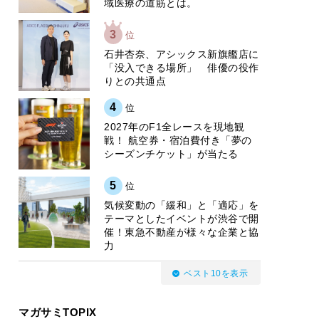
域医療の道筋とは。
3
位
石井杏奈、アシックス新旗艦店に
「没入できる場所」 俳優の役作
りとの共通点
4
位
2027年のF1全レースを現地観
戦！ 航空券・宿泊費付き「夢の
シーズンチケット」が当たる
5
位
気候変動の「緩和」と「適応」を
テーマとしたイベントが渋谷で開
催！東急不動産が様々な企業と協
力
ベスト10を表示
マガサミTOPIX