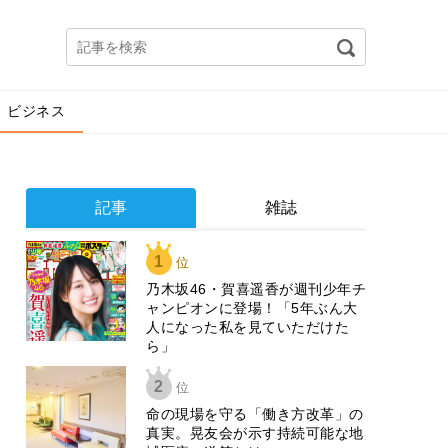
ビジネス
記事
雑誌
1
位
乃木坂46・賀喜遥香が週刊少年チ
ャンピオンに登場！「5年ぶん大
人になった私を見ていただけた
ら」
2
位
​命の現場を守る「働き方改革」の
真実。晃友会が示す持続可能な地