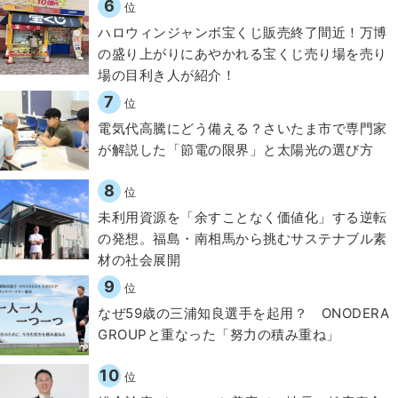
6
位
ハロウィンジャンボ宝くじ販売終了間近！万博
の盛り上がりにあやかれる宝くじ売り場を売り
場の目利き人が紹介！
7
位
電気代高騰にどう備える？さいたま市で専門家
が解説した「節電の限界」と太陽光の選び方
8
位
​​未利用資源を「余すことなく価値化」する逆転
の発想。福島・南相馬から挑むサステナブル素
材の社会展開​
9
位
なぜ59歳の三浦知良選手を起用？ ONODERA
GROUPと重なった「努力の積み重ね」
10
位