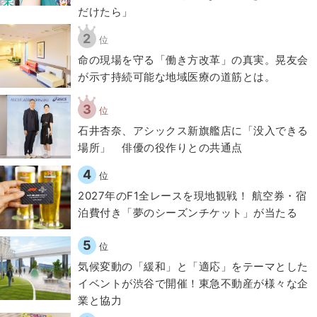
だけたら」
2
位
​命の現場を守る「働き方改革」の真実。晃友会
が示す持続可能な地域医療の道筋とは。
3
位
石井杏奈、アシックス新旗艦店に「没入できる
場所」 俳優の役作りとの共通点
4
位
2027年のF1全レースを現地観戦！ 航空券・宿
泊費付き「夢のシーズンチケット」が当たる
5
位
気候変動の「緩和」と「適応」をテーマとした
イベントが渋谷で開催！東急不動産が様々な企
業と協力