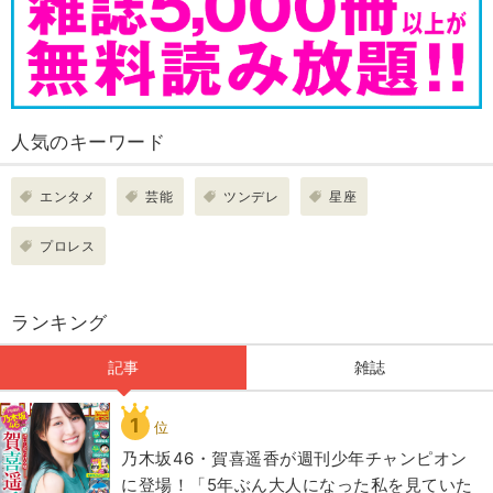
人気のキーワード
エンタメ
芸能
ツンデレ
星座
プロレス
ランキング
記事
雑誌
1
位
乃木坂46・賀喜遥香が週刊少年チャンピオン
に登場！「5年ぶん大人になった私を見ていた