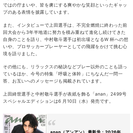
ではの佇まいや、皆を虜にする爽やかな笑顔といったギャッ
プのある表情を披露しています。
また、インタビューで上田選手は、不完全燃焼に終わった前
回大会から3年半地道に努力を積み重ねて進化し続けてきた
自身のことを語り、中村敬斗選手は初出場となるW 杯への想
いや、プロサッカープレーヤーとしての飛躍をかけて挑む心
境を語りました。
その他にも、リラックスの秘訣などプレー以外のことも語っ
ているほか、今号の特集「呼吸と体幹」にちなんだ一問一
答、お互いへのメッセージも掲載されています。
上田綺世選手と中村敬斗選手が表紙を飾る「anan」2499号
スペシャルエディションは6 月10日（水）発売です。
anan（アンアン） 最新号：2026年