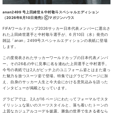
anan2499 号上田綺世＆中村敬斗スペシャルエディション
（2026年6月10日発売) Ⓒマガジンハウス
FIFAワールドカップ2026サッカー日本代表メンバーに選出さ
れた上田綺世選手と中村敬斗選手が、6 月10日（水）発売の
雑誌「anan」2499号スペシャルエディションの表紙に登場
します。
この度発表されたサッカーワールドカップの日本代表メンバ
ー。その26名の中に見事に名を連ねた上田選手と中村選手。
今号の表紙では2人がピッチ上のユニフォーム姿とはまた違っ
た魅力を放つスーツ姿で登場。特集ではグラビアページに加
え、自身のサッカー人生と今大会にかける意気込みを語った
インタビューが掲載となっています。
グラビアでは、2人が16 ページにわたってフォーマルでスタ
イリッシュな装いのスーツスタイルと、落ち着いたトーンの
上質なカジュアルコーデを披露。勝負の世界で生きる者なら