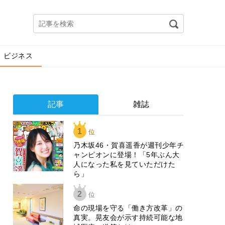
ビジネス
記事
雑誌
1
位
乃木坂46・賀喜遥香が週刊少年チ
ャンピオンに登場！「5年ぶん大
人になった私を見ていただけた
ら」
2
位
​命の現場を守る「働き方改革」の
真実。晃友会が示す持続可能な地