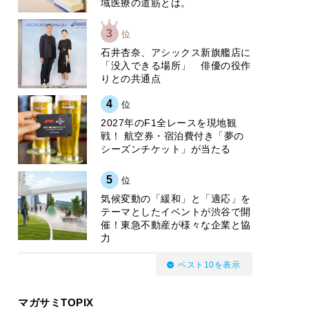
域医療の道筋とは。
3
位
石井杏奈、アシックス新旗艦店に
「没入できる場所」 俳優の役作
りとの共通点
4
位
2027年のF1全レースを現地観
戦！ 航空券・宿泊費付き「夢の
シーズンチケット」が当たる
5
位
気候変動の「緩和」と「適応」を
テーマとしたイベントが渋谷で開
催！東急不動産が様々な企業と協
力
ベスト10を表示
マガサミTOPIX