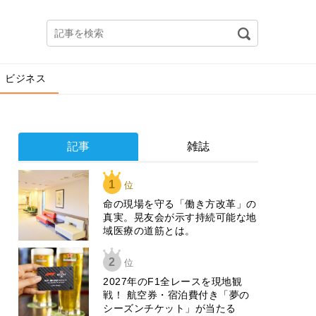
ビジネス
記事
雑誌
1
位
​命の現場を守る「働き方改革」の
真実。晃友会が示す持続可能な地
域医療の道筋とは。
2
位
2027年のF1全レースを現地観
戦！ 航空券・宿泊費付き「夢の
シーズンチケット」が当たる