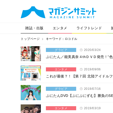
雑誌・出版
エンタメ
ライフトレンド
トップページ
キーワード：ロコドル
グラビア
2020/03/24
ぷにたん／能美真奈４thＤＶＤ発売！“
エンタメ
2019/09/06
これが最後？！【第７回 北陸アイドルフ
グラビア
2019/07/16
ぷにたんDVD【ぷにぷにずむ】勝負のS
エンタメ
2019/03/19