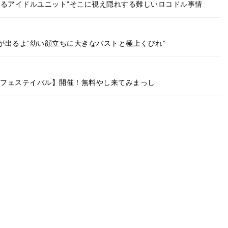
するアイドルユニット”そこに視え隠れする難しいロコドル事情
が出るよ“幼い顔立ちに大きなバストと極上くびれ”
ルフェステイバル】開催！無料やし来てみまっし