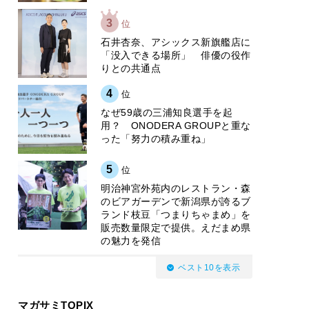
3
位
石井杏奈、アシックス新旗艦店に
「没入できる場所」 俳優の役作
りとの共通点
4
位
なぜ59歳の三浦知良選手を起
用？ ONODERA GROUPと重な
った「努力の積み重ね」
5
位
明治神宮外苑内のレストラン・森
のビアガーデンで新潟県が誇るブ
ランド枝豆「つまりちゃまめ」を
販売数量限定で提供。えだまめ県
の魅力を発信
ベスト10を表示
マガサミTOPIX