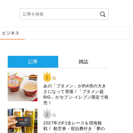
ビジネス
記事
雑誌
1
位
あの「ブタメン」が約4倍の大き
さになって登場！「ブタメン超
BIG」がセブン‐イレブン限定で発
売！
2
位
2027年のF1全レースを現地観
戦！ 航空券・宿泊費付き「夢の