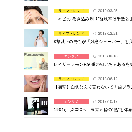
ライフトレンド
2019/03/25
ニキビの“巻き込み剃り”経験率は半数以
ライフトレンド
2018/12/21
8割以上の男性が「残念シェーバー」を我
エンタメ
2018/08/16
レイザーラモンRG 靴の匂いあるあるを
ライフトレンド
2018/06/12
【衝撃】面倒なんて言わないで！歯ブラ
エンタメ
2017/10/17
1964から2020へ―東京五輪の“熱”