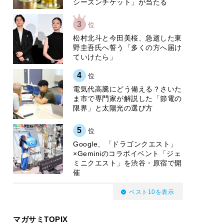
シーズンチケット」が当たる
3
位
松村北斗と今田美桜、急逝した東
野圭吾氏へ誓う「多くの方へ届け
ていけたら」
4
位
電気代高騰にどう備える？さいた
ま市で専門家が解説した「節電の
限界」と太陽光の選び方
5
位
Google、「ドラゴンクエスト」
×Geminiのコラボイベント「ジェ
ミニクエスト」を渋谷・原宿で開
催
ベスト10を表示
マガサミTOPIX