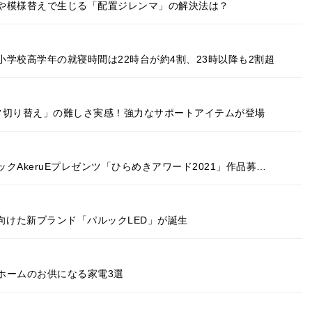
や模様替えで生じる「配置ジレンマ」の解決法は？
学校高学年の就寝時間は22時台が約4割、23時以降も2割超
フ切り替え」の難しさ実感！強力なサポートアイテムが登場
AkeruEプレゼンツ「ひらめきアワード2021」作品募…
向けた新ブランド「パルックLED」が誕生
ホームのお供になる家電3選