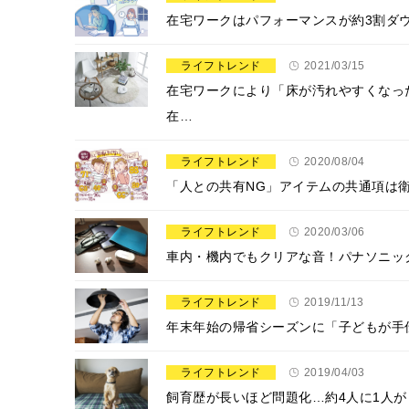
在宅ワークはパフォーマンスが約3割ダウ
ライフトレンド
2021/03/15
在宅ワークにより「床が汚れやすくなっ
在…
ライフトレンド
2020/08/04
「人との共有NG」アイテムの共通項は
ライフトレンド
2020/03/06
車内・機内でもクリアな音！パナソニッ
ライフトレンド
2019/11/13
年末年始の帰省シーズンに「子どもが手
ライフトレンド
2019/04/03
飼育歴が長いほど問題化…約4人に1人が