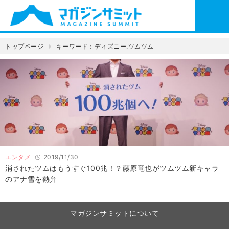
トップページ
キーワード：ディズニー.ツムツム
エンタメ
2019/11/30
消されたツムはもうすぐ100兆！？藤原竜也がツムツム新キャラ
のアナ雪を熱弁
マガジンサミットについて