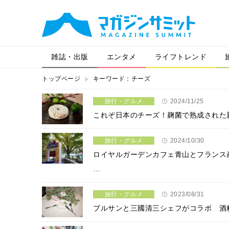
雑誌・出版
エンタメ
ライフトレンド
トップページ
キーワード：チーズ
旅行・グルメ
2024/11/25
これぞ日本のチーズ！麹菌で熟成された
旅行・グルメ
2024/10/30
ロイヤルガーデンカフェ青山とフランス
…
旅行・グルメ
2023/08/31
ブルサンと三國清三シェフがコラボ 酒