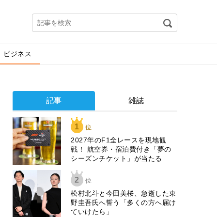
ビジネス
記事
雑誌
1
位
2027年のF1全レースを現地観
戦！ 航空券・宿泊費付き「夢の
シーズンチケット」が当たる
2
位
松村北斗と今田美桜、急逝した東
野圭吾氏へ誓う「多くの方へ届け
ていけたら」