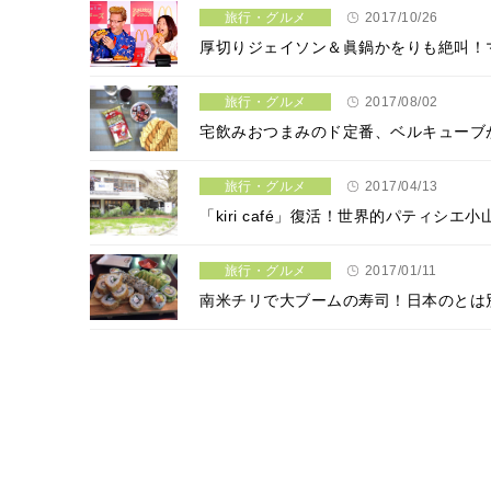
旅行・グルメ
2017/10/26
厚切りジェイソン＆眞鍋かをりも絶叫！
旅行・グルメ
2017/08/02
宅飲みおつまみのド定番、ベルキューブ
旅行・グルメ
2017/04/13
「kiri café」復活！世界的パティ
旅行・グルメ
2017/01/11
南米チリで大ブームの寿司！日本のとは