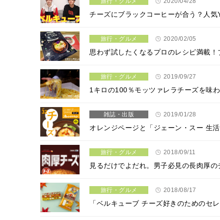
旅行・グルメ
2020/04/28
チーズにブラックコーヒーが合う？人気Y
旅行・グルメ
2020/02/05
思わず試したくなるプロのレシピ満載！ブル
旅行・グルメ
2019/09/27
1キロの100％モッツァレラチーズを味わ
雑誌・出版
2019/01/28
オレンジページと「ジェーン・スー 生
旅行・グルメ
2018/09/11
見るだけでよだれ。男子必見の長肉厚の
旅行・グルメ
2018/08/17
「ベルキューブ チーズ好きのためのセ