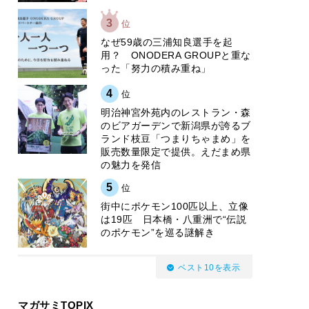
3
位
なぜ59歳の三浦知良選手を起
用？ ONODERA GROUPと重な
った「努力の積み重ね」
4
位
明治神宮外苑内のレストラン・森
のビアガーデンで新潟県が誇るブ
ランド枝豆「つまりちゃまめ」を
販売数量限定で提供。えだまめ県
の魅力を発信
5
位
街中にポケモン100匹以上、立像
は19匹 日本橋・八重洲で“伝説
のポケモン”を巡る謎解き
ベスト10を表示
マガサミTOPIX